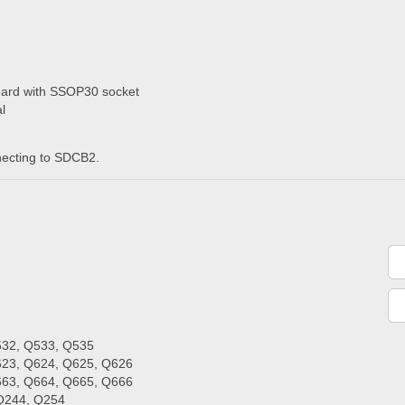
ard with SSOP30 socket
l
ecting to SDCB2.
32, Q533, Q535
23, Q624, Q625, Q626
63, Q664, Q665, Q666
Q244, Q254