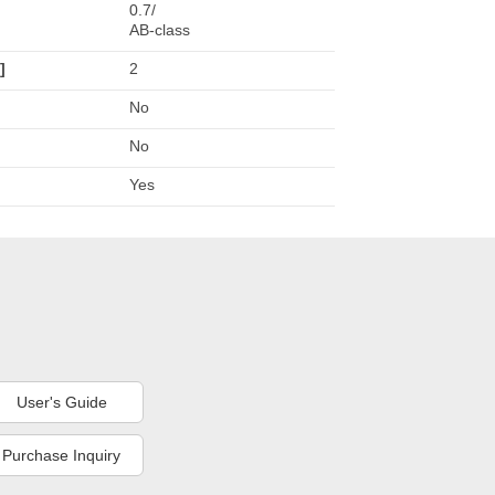
0.7/
AB-class
]
2
No
No
Yes
User's Guide
Purchase Inquiry