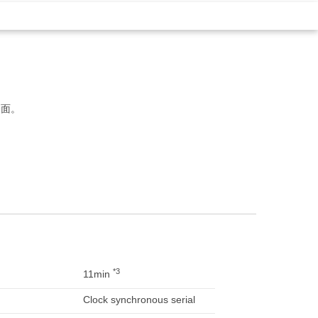
介面。
*3
11min
Clock synchronous serial