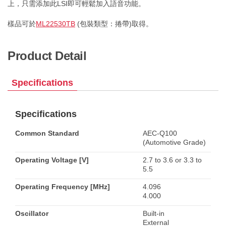
上，只需添加此LSI即可輕鬆加入語音功能。
樣品可於
ML22530TB
(包裝類型：捲帶)取得。
Product Detail
Specifications
Specifications
Common Standard
AEC-Q100
(Automotive Grade)
Operating Voltage [V]
2.7 to 3.6 or 3.3 to
5.5
Operating Frequency [MHz]
4.096
4.000
Oscillator
Built-in
External