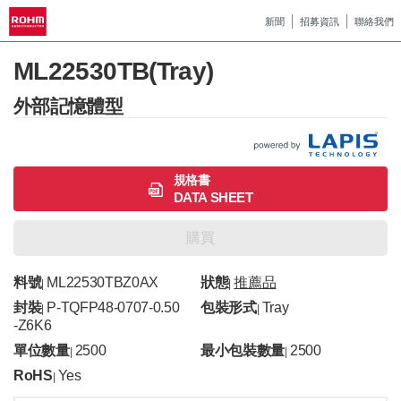
新聞
招募資訊
聯絡我們
ML22530TB(Tray)
外部記憶體型
規格書
DATA SHEET
購買
料號
ML22530TBZ0AX
狀態
推薦品
|
|
封裝
P-TQFP48-0707-0.50
包裝形式
Tray
|
|
-Z6K6
單位數量
2500
最小包裝數量
2500
|
|
RoHS
Yes
|