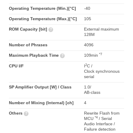
Operating Temperature (Min.)[°C]
-40
Operating Temperature (Max.)[°C]
105
ROM Capacity [bit]
External maximum
?
128M
Number of Phrases
4096
*7
Maximum Playback Time
109min
?
2
CPU I/F
I
C /
Clock synchronous
serial
SP Amplifier Output [W] / Class
1.0/
AB-class
Number of Mixing (Internal) [ch]
4
Others
Rewrite Flash from
?
*4
MCU
/ Serial
Audio Interface /
Failure detection