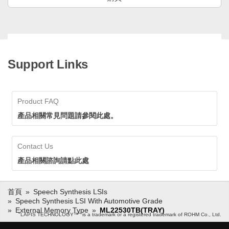
Support Links
Product FAQ
產品相關常見問題請參閱此處。
Contact Us
產品相關諮詢請點此處
首頁
Speech Synthesis LSIs
Speech Synthesis LSI With Automotive Grade
External Memory Type
ML22530TB(TRAY)
"LAPIS TECHNOLOGY™" is a trademark or a registered trademark of ROHM Co., Ltd.