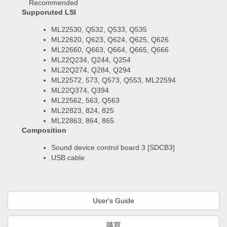
Recommended
Supporuted LSI
ML22530, Q532, Q533, Q535
ML22620, Q623, Q624, Q625, Q626
ML22660, Q663, Q664, Q665, Q666
ML22Q234, Q244, Q254
ML22Q274, Q284, Q294
ML22572, 573, Q573, Q553, ML22594
ML22Q374, Q394
ML22562, 563, Q563
ML22823, 824, 825
ML22863, 864, 865
Composition
Sound device control board 3 [SDCB3]
USB cable
User's Guide
購買