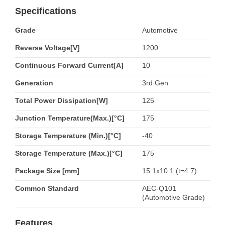
Specifications
Grade
Automotive
Reverse Voltage[V]
1200
Continuous Forward Current[A]
10
Generation
3rd Gen
Total Power Dissipation[W]
125
Junction Temperature(Max.)[°C]
175
Storage Temperature (Min.)[°C]
-40
Storage Temperature (Max.)[°C]
175
Package Size [mm]
15.1x10.1 (t=4.7)
Common Standard
AEC-Q101
(Automotive Grade)
Features