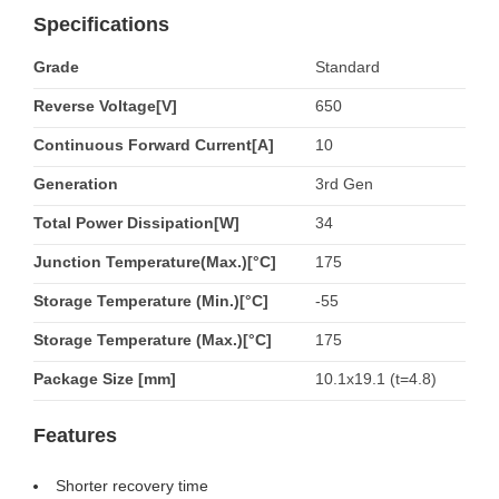
Specifications
Grade
Standard
Reverse Voltage[V]
650
Continuous Forward Current[A]
10
Generation
3rd Gen
Total Power Dissipation[W]
34
Junction Temperature(Max.)[°C]
175
Storage Temperature (Min.)[°C]
-55
Storage Temperature (Max.)[°C]
175
Package Size [mm]
10.1x19.1 (t=4.8)
Features
Shorter recovery time