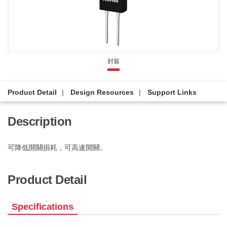
封裝
Product Detail
Design Resources
Support Links
Description
可降低開關損耗，可高速開關。
Product Detail
Specifications