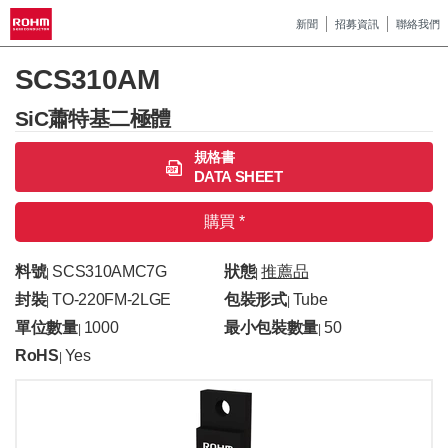
新聞
招募資訊
聯絡我們
SCS310AM
SiC蕭特基二極體
規格書
DATA SHEET
購買 *
料號
SCS310AMC7G
狀態
推薦品
|
|
封裝
TO-220FM-2LGE
包裝形式
Tube
|
|
單位數量
1000
最小包裝數量
50
|
|
RoHS
Yes
|