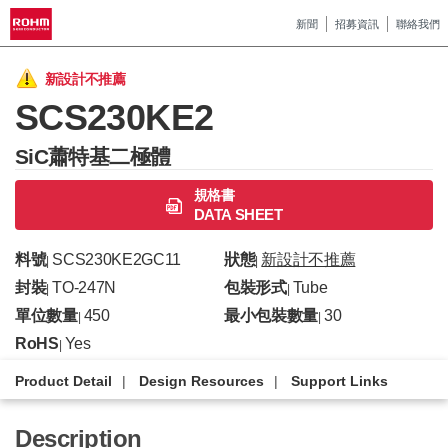
新聞
招募資訊
聯絡我們
新設計不推薦
SCS230KE2
SiC蕭特基二極體
規格書
DATA SHEET
料號
SCS230KE2GC11
狀態
新設計不推薦
|
|
封裝
TO-247N
包裝形式
Tube
|
|
單位數量
450
最小包裝數量
30
|
|
RoHS
Yes
|
Product Detail
Design Resources
Support Links
Description