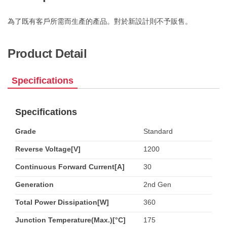
為了既有客戶所需而生產的產品。對於新設計則不予販售。
Product Detail
Specifications
Specifications
Grade
Standard
Reverse Voltage[V]
1200
Continuous Forward Current[A]
30
Generation
2nd Gen
Total Power Dissipation[W]
360
Junction Temperature(Max.)[°C]
175