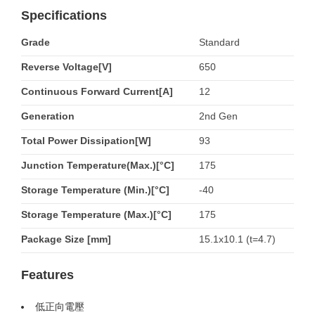
Specifications
Grade
Standard
Reverse Voltage[V]
650
Continuous Forward Current[A]
12
Generation
2nd Gen
Total Power Dissipation[W]
93
Junction Temperature(Max.)[°C]
175
Storage Temperature (Min.)[°C]
-40
Storage Temperature (Max.)[°C]
175
Package Size [mm]
15.1x10.1 (t=4.7)
Features
低正向電壓