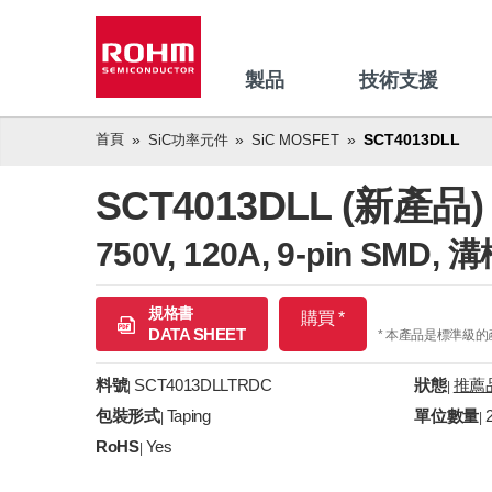
製品
技術支援
首頁
SCT4013DLL
SiC功率元件
SiC MOSFET
SCT4013DLL (新產品)
750V, 120A, 9-pin SM
規格書
購買 *
DATA SHEET
* 本產品是標準級
料號
SCT4013DLLTRDC
狀態
推薦
|
|
包裝形式
Taping
單位數量
|
|
RoHS
Yes
|