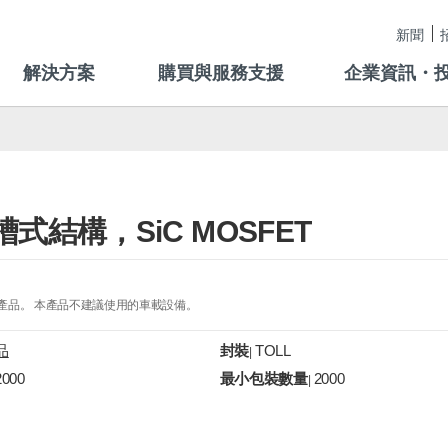
新聞
解決方案
購買與服務支援
企業資訊・
D, 溝槽式結構，SiC MOSFET
的產品。 本產品不建議使用的車載設備。
品
封裝
TOLL
|
2000
最小包裝數量
2000
|