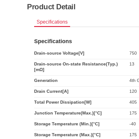
Product Detail
Specifications
Specifications
Drain-source Voltage[V]
750
Drain-source On-state Resistance(Typ.)
13
[mΩ]
Generation
4th 
Drain Current[A]
120
Total Power Dissipation[W]
405
Junction Temperature(Max.)[°C]
175
Storage Temperature (Min.)[°C]
-40
Storage Temperature (Max.)[°C]
175