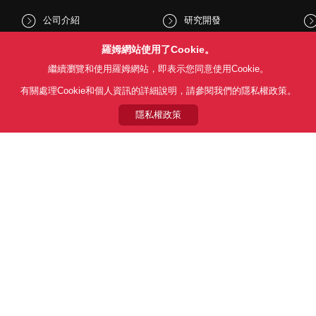
公司介紹
研究開發
股東和投資人資訊
文化與社會
羅姆網站使用了Cookie。
繼續瀏覽和使用羅姆網站，即表示您同意使用Cookie。
新聞
Sustainability
有關處理Cookie和個人資訊的詳細說明，請參閱我們的隱私權政策。
隱私權政策
Follow Us
用條款
利用目的
隱私權政策
網站地圖
關於本公司產品銷售之標準條款(
© 1997 - 2026 ROHM CO., LTD. ALL RIGHTS RESERVED.