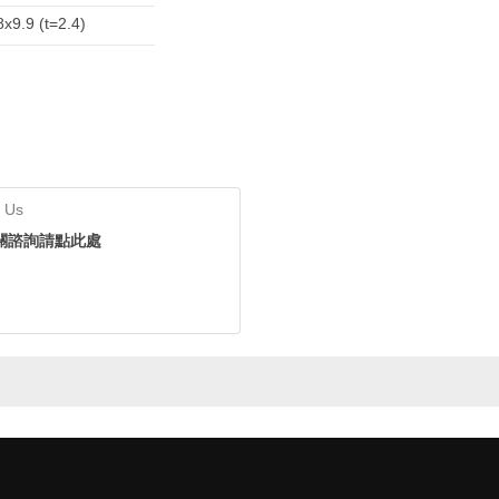
8x9.9 (t=2.4)
 Us
關諮詢請點此處