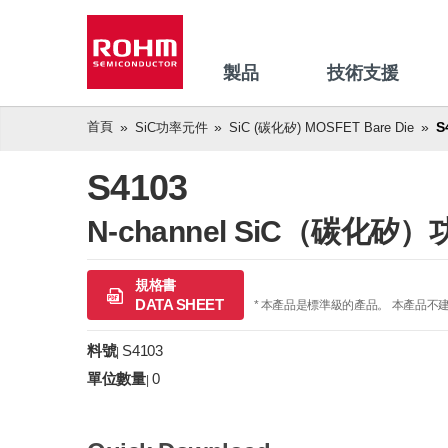
製品
技術支援
首頁
S
SiC功率元件
SiC (碳化矽) MOSFET Bare Die
S4103
N-channel SiC（碳化矽）功
規格書
DATA SHEET
* 本產品是標準級的產品。 本產品不
料號
S4103
|
單位數量
0
|