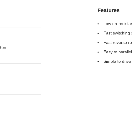
Features
0
Low on-resista
Fast switching
Fast reverse r
Gen
Easy to paralle
Simple to drive