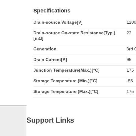
Specifications
Drain-source Voltage[V]
120
Drain-source On-state Resistance(Typ.)
22
[mΩ]
Generation
3rd 
Drain Current[A]
95
Junction Temperature(Max.)[°C]
175
Storage Temperature (Min.)[°C]
-55
Storage Temperature (Max.)[°C]
175
Support Links