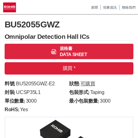
新聞
招募資訊
聯絡我們
BU52055GWZ
Omnipolar Detection Hall ICs
規格書
DATA SHEET
購買 *
料號
BU52055GWZ-E2
狀態
可購買
|
|
封裝
UCSP35L1
包裝形式
Taping
|
|
單位數量
3000
最小包裝數量
3000
|
|
RoHS
Yes
|