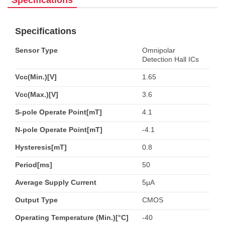
Specifications
Specifications
Sensor Type
Omnipolar
Detection Hall ICs
Vcc(Min.)[V]
1.65
Vcc(Max.)[V]
3.6
S-pole Operate Point[mT]
4.1
N-pole Operate Point[mT]
-4.1
Hysteresis[mT]
0.8
Period[ms]
50
Average Supply Current
5µA
Output Type
CMOS
Operating Temperature (Min.)[°C]
-40