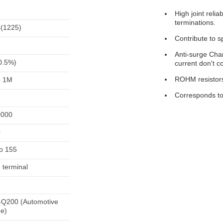
High joint relia
terminations.
(1225)
Contribute to s
Anti-surge Char
0.5%)
current don't c
ROHM resistors
o 1M
Corresponds t
0000
0
to 155
 terminal
Q200 (Automotive
e)