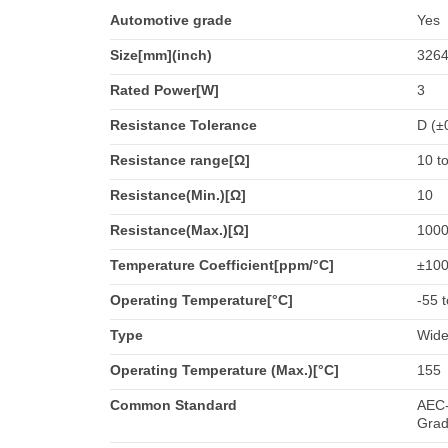
Automotive grade
Yes
Size[mm](inch)
3264
Rated Power[W]
3
Resistance Tolerance
D (±
Resistance range[Ω]
10 t
Resistance(Min.)[Ω]
10
Resistance(Max.)[Ω]
100
Temperature Coefficient[ppm/°C]
±10
Operating Temperature[°C]
-55 
Type
Wide
Operating Temperature (Max.)[°C]
155
Common Standard
AEC-
Grad