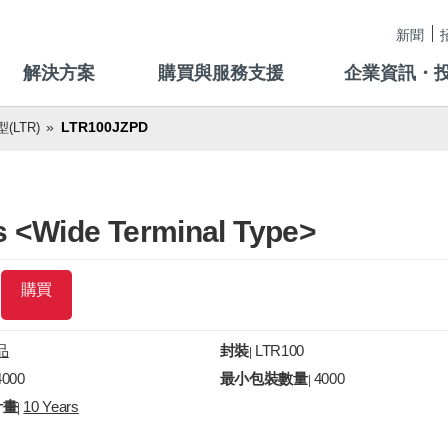
新聞
解決方案
購買與服務支援
企業資訊・
LTR100JZPD
LTR)
s <Wide Terminal Type>
購買
品
封裝
LTR100
|
4000
最小包裝數量
4000
|
計畫
10 Years
|