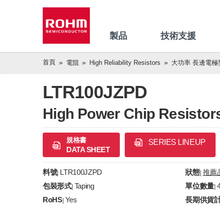
製品
技術支援
首頁
電阻
High Reliability Resistors
大功率 長邊電極型(
LTR100JZPD
High Power Chip Resistor
規格書
SERIES LINEUP
DATA SHEET
料號
LTR100JZPD
狀態
推薦
|
|
包裝形式
Taping
單位數量
|
|
RoHS
Yes
長期供貨
|