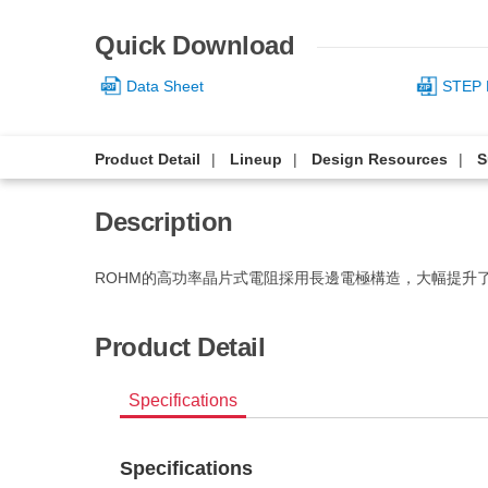
Quick Download
Data Sheet
STEP 
Product Detail
Lineup
Design Resources
S
Description
ROHM的高功率晶片式電阻採用長邊電極構造，大幅提升
Product Detail
Specifications
Specifications