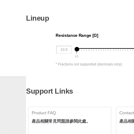
Lineup
Resistance Range [Ω]
10
* Fractions not supported (decimals only)
Support Links
Product FAQ
Contact
產品相關常見問題請參閱此處。
產品相