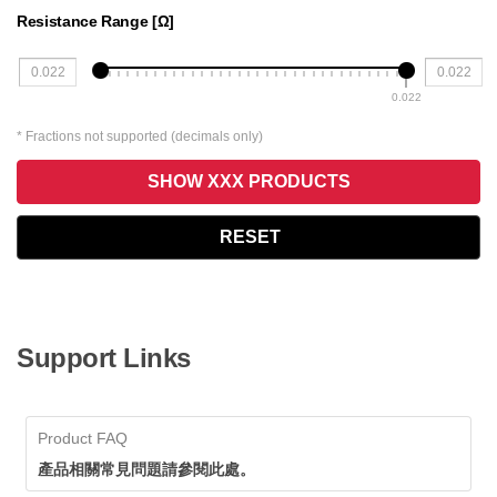
Resistance Range [Ω]
0.022
* Fractions not supported (decimals only)
SHOW XXX PRODUCTS
RESET
Support Links
Product FAQ
產品相關常見問題請參閱此處。