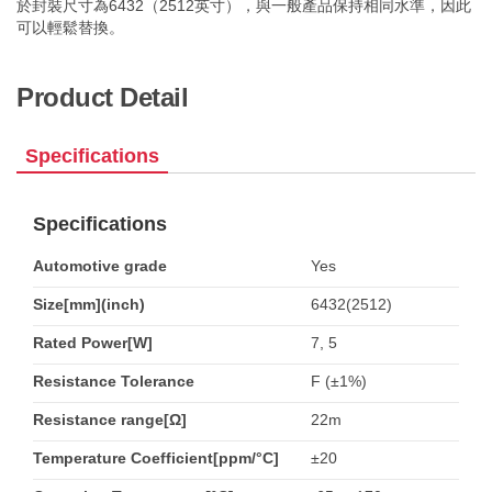
於封裝尺寸為6432（2512英寸），與一般產品保持相同水準，因此
可以輕鬆替換。
Product Detail
Specifications
Specifications
Automotive grade
Yes
Size[mm](inch)
6432(2512)
Rated Power[W]
7, 5
Resistance Tolerance
F (±1%)
Resistance range[Ω]
22m
Temperature Coefficient[ppm/°C]
±20