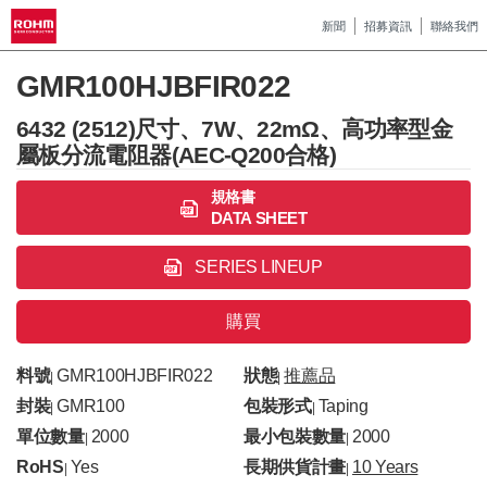
新聞
招募資訊
聯絡我們
GMR100HJBFIR022
6432 (2512)尺寸、7W、22mΩ、高功率型金
屬板分流電阻器(AEC-Q200合格)
規格書
DATA SHEET
SERIES LINEUP
購買
料號
GMR100HJBFIR022
狀態
推薦品
|
|
封裝
GMR100
包裝形式
Taping
|
|
單位數量
2000
最小包裝數量
2000
|
|
RoHS
Yes
長期供貨計畫
10 Years
|
|