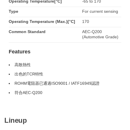
Operating Temperature[°C]
-65 to 170
Type
For current sensing
Operating Temperature (Max.)[°C]
170
Common Standard
AEC-Q200
(Automotive Grade)
Features
高散熱性
出色的TCR特性
ROHM電阻器已通過ISO9001 / IATF16949認證
符合AEC-Q200
Lineup