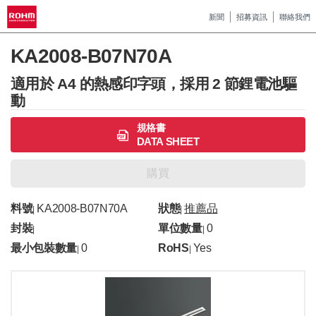
新聞
招募資訊
聯絡我們
KA2008-B07N70A
適用於 A4 的熱感印字頭，採用 2 節鋰電池驅
動
規格書
DATA SHEET
購買
料號
KA2008-B07N70A
狀態
推薦品
|
|
封裝
單位數量
0
|
|
最小包裝數量
0
RoHS
Yes
|
|