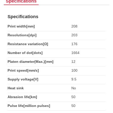
Specifications
Specifications
Print width[mm]
208
Resolutions[dpi]
203
Resistance variation[Ω]
176
Number of dot[dots]
1664
Platen diameter(Max.)[mm]
12
Print speed[mm/s]
100
Supply voltage[V]
9.5
Heat sink
No
Abrasion life[km]
50
Pulse life[million pulses]
50