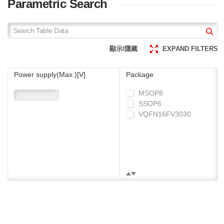
Parametric Search
顯示/隱藏
EXPAND FILTERS
Power supply(Max.)[V]
Package
MSOP8
SSOP6
VQFN16FV3030