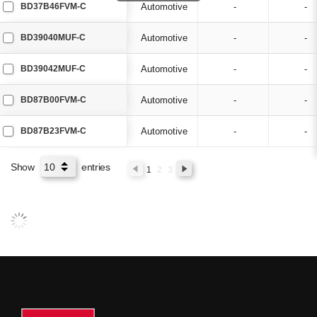
BD37B46FVM-C
Automotive
-
-
BD39040MUF-C
Automotive
-
-
BD39042MUF-C
Automotive
-
-
BD87B00FVM-C
Automotive
-
-
BD87B23FVM-C
Automotive
-
-
Show
entries
1
2
3