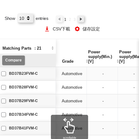
Show
entries
1
2
3
CSV下載
儲存設定
Matching Parts
Matching Parts
:
:
21
21
Power
Power
Power
Power
supply(Min.)
supply(Min.)
supply(Ma
supply(Ma
Compare
Compare
Grade
Grade
[V]
[V]
[V]
[V]
BD37B23FVM-C
Automotive
-
-
BD37B28FVM-C
Automotive
-
-
BD37B29FVM-C
Automotive
-
-
BD37B34FVM-C
Automotive
-
-
BD37B41FVM-C
Automotive
-
-
scrollable