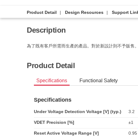
Product Detail
Design Resources
Support Lin
Description
為了既有客戶所需而生產的產品。對於新設計則不予販售
Product Detail
Specifications
Functional Safety
Specifications
Under Voltage Detection Voltage [V] (typ.)
3.2
VDET Precision [%]
±1
Reset Active Voltage Range [V]
0.95