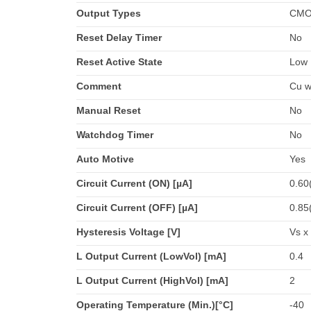
Output Types
CM
Reset Delay Timer
No
Reset Active State
Low
Comment
Cu w
Manual Reset
No
Watchdog Timer
No
Auto Motive
Yes
Circuit Current (ON) [µA]
0.60
Circuit Current (OFF) [µA]
0.85
Hysteresis Voltage [V]
Vs x
L Output Current (LowVol) [mA]
0.4
L Output Current (HighVol) [mA]
2
Operating Temperature (Min.)[°C]
-40