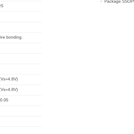
・ Package SSOP5 
OS
ire bonding.
(Vs=4.8V)
(Vs=4.8V)
 0.05