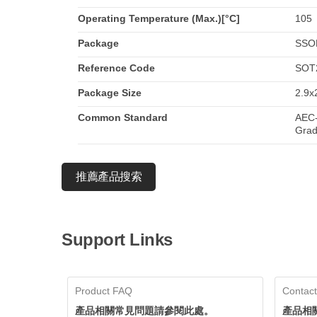
Operating Temperature (Max.)[°C]
105
Package
SSO
Reference Code
SOT
Package Size
2.9x
Common Standard
AEC-
Grad
推薦產品搜索
Support Links
Product FAQ
Contact
產品相關常見問題請參閱此處。
產品相