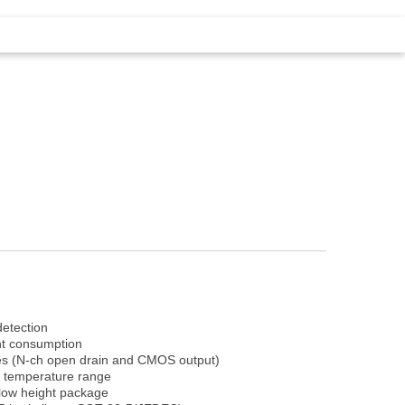
etection
nt consumption
es (N-ch open drain and CMOS output)
 temperature range
low height package