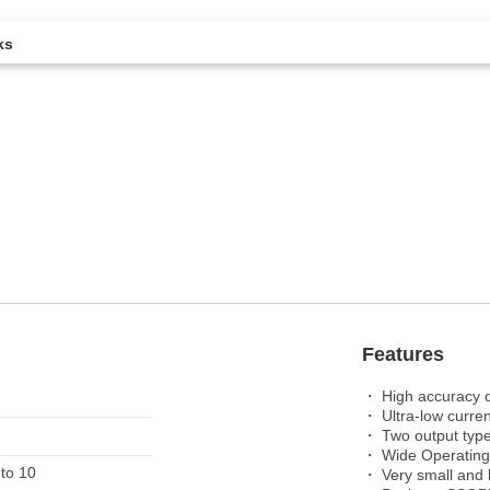
ks
。
Features
・ High accuracy d
・ Ultra-low curre
・ Two output typ
・ Wide Operating
 to 10
・ Very small and 