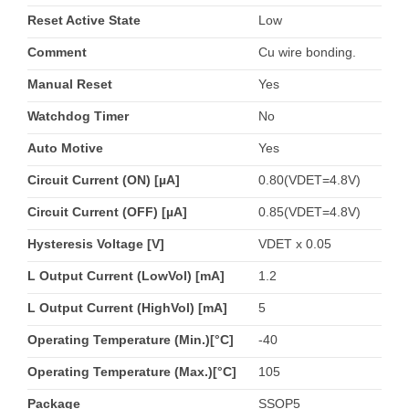
Reset Active State
Low
Comment
Cu wire bonding.
Manual Reset
Yes
Watchdog Timer
No
Auto Motive
Yes
Circuit Current (ON) [µA]
0.80(VDET=4.8V)
Circuit Current (OFF) [µA]
0.85(VDET=4.8V)
Hysteresis Voltage [V]
VDET x 0.05
L Output Current (LowVol) [mA]
1.2
L Output Current (HighVol) [mA]
5
Operating Temperature (Min.)[°C]
-40
Operating Temperature (Max.)[°C]
105
Package
SSOP5