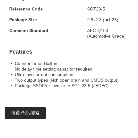
Reference Code
SOT23-5
Package Size
2.9x2.8 (t=1.25)
Common Standard
AEC-Q100
(Automotive Grade)
Features
・ Counter Timer Built-in
・ No delay time setting capacitor required
・ Ultra-low current consumption
・ Two output types (Nch open drain and CMOS output)
・ Package SSOP5 is similar to SOT-23-5 (JEDEC)
推薦產品搜索