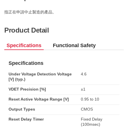
指正在申請中止製造的產品。
Product Detail
Specifications
Functional Safety
Specifications
Under Voltage Detection Voltage
4.6
[V] (typ.)
VDET Precision [%]
±1
Reset Active Voltage Range [V]
0.95 to 10
Output Types
CMOS
Reset Delay Timer
Fixed Delay
(100msec)