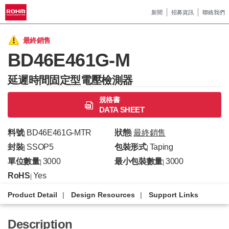
新聞
招募資訊
聯絡我們
最終銷售
BD46E461G-M
延遲時間固定型電壓檢測器
規格書
DATA SHEET
料號
BD46E461G-MTR
狀態
最終銷售
|
|
封裝
SSOP5
包裝形式
Taping
|
|
單位數量
3000
最小包裝數量
3000
|
|
RoHS
Yes
|
Product Detail
Design Resources
Support Links
Description