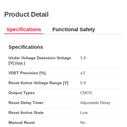
Product Detail
Specifications
Functional Safety
Specifications
Under Voltage Detection Voltage
3.8
[V] (typ.)
VDET Precision [%]
±3
Reset Active Voltage Range [V]
0.8
Output Types
CMOS
Reset Delay Timer
Adjustable Delay
Reset Active State
Low
Manual Reset
No