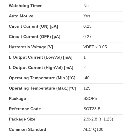
Watchdog Timer
No
Auto Motive
Yes
Circuit Current (ON) [µA]
0.23
Circuit Current (OFF) [µA]
0.27
Hysteresis Voltage [V]
VDET x 0.05
L Output Current (LowVol) [mA]
1
L Output Current (HighVol) [mA]
2
Operating Temperature (Min.)[°C]
-40
Operating Temperature (Max.)[°C]
125
Package
SSOP5
Reference Code
SOT23-5
Package Size
2.9x2.8 (t=1.25)
Common Standard
AEC-Q100