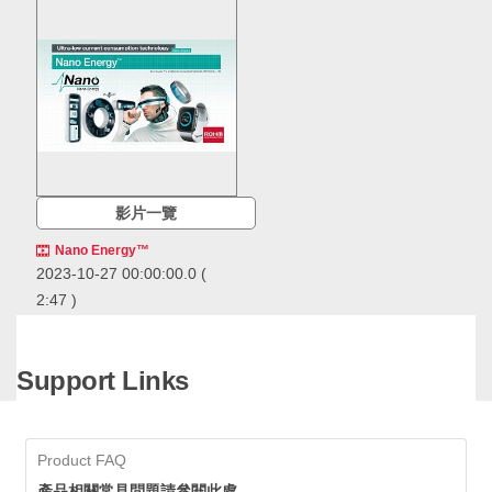
影片一覽
Nano Energy™
2023-10-27 00:00:00.0
(
2:47 )
Enables long-term drive in
battery-equipped devices.
Support Links
Enables long-term drive in
battery-equipped devices.
ROHM's innovative
Product FAQ
'Nano' power supply
technologies
產品相關常見問題請參閱此處。