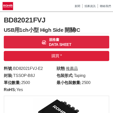
新聞
招募資訊
聯絡我們
BD82021FVJ
USB用1ch小型 High Side 開關IC
規格書
DATA SHEET
購買 *
料號
BD82021FVJ-E2
狀態
推薦品
|
|
封裝
TSSOP-B8J
包裝形式
Taping
|
|
單位數量
2500
最小包裝數量
2500
|
|
RoHS
Yes
|