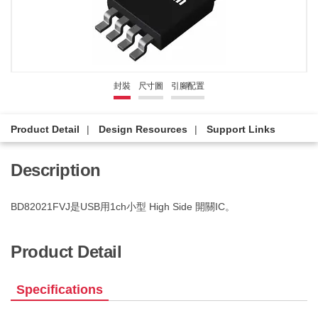
封裝
尺寸圖
引腳配置
Product Detail
Design Resources
Support Links
Description
BD82021FVJ是USB用1ch小型 High Side 開關IC。
Product Detail
Specifications