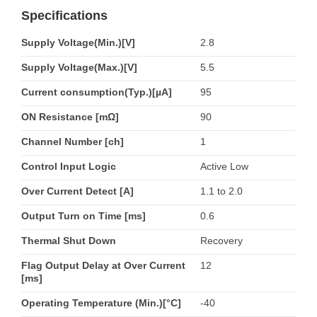
Specifications
Supply Voltage(Min.)[V]
2.8
Supply Voltage(Max.)[V]
5.5
Current consumption(Typ.)[µA]
95
ON Resistance [mΩ]
90
Channel Number [ch]
1
Control Input Logic
Active Low
Over Current Detect [A]
1.1 to 2.0
Output Turn on Time [ms]
0.6
Thermal Shut Down
Recovery
Flag Output Delay at Over Current
12
[ms]
Operating Temperature (Min.)[°C]
-40