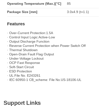
Operating Temperature (Max.)[°C]
85
Package Size [mm]
3.0x4.9 (t=1.1)
Features
· Over-Current Protection:1.5A
· Control Input Logic:Active-Low
· Output Discharge Function
· Reverse Current Protection when Power Switch Off
· Thermal Shutdown
· Open-Drain Fault Flag Output
· Under-Voltage Lockout
· OCP Fast Response
· Soft-Start Circuit
· ESD Protection
· UL:File No. E243261
· IEC 60950-1 CB_scheme: File No.US-18106-UL
Support Links