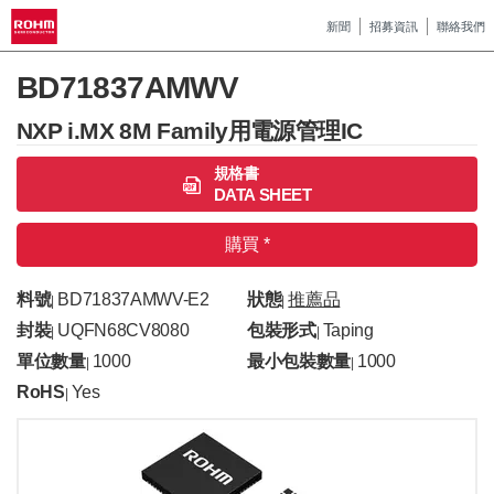
新聞
招募資訊
聯絡我們
BD71837AMWV
NXP i.MX 8M Family用電源管理IC
規格書
DATA SHEET
購買 *
料號
BD71837AMWV-E2
狀態
推薦品
|
|
封裝
UQFN68CV8080
包裝形式
Taping
|
|
單位數量
1000
最小包裝數量
1000
|
|
RoHS
Yes
|