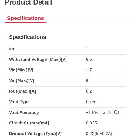
Product Detail
Specifications
Specifications
ch
1
Withstand Voltage (Max.)[V]
6.5
Vin(Min.)[V]
1.7
Vin(Max.)[V]
6
Iout(Max.)[A]
0.2
Vout Type
Fixed
Vout Accuracy
±1.0% (Ta=25℃)
Circuit Current[mA]
0.035
Dropout Voltage (Typ.)[V]
0.22(Io=0.2A)