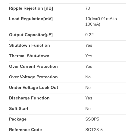
Ripple Rejection [dB]
70
Load Regulation[mV]
10(Io=0.01mA to
100mA)
Output Capacitor[µF]
0.22
Shutdown Function
Yes
Thermal Shut-down
Yes
Over Current Protection
Yes
Over Voltage Protection
No
Under Voltage Lock Out
No
Discharge Function
Yes
Soft Start
No
Package
SSOP5
Reference Code
SOT23-5