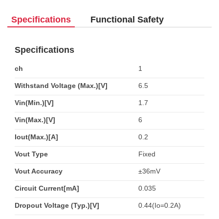
Specifications
Functional Safety
Specifications
ch
1
Withstand Voltage (Max.)[V]
6.5
Vin(Min.)[V]
1.7
Vin(Max.)[V]
6
Iout(Max.)[A]
0.2
Vout Type
Fixed
Vout Accuracy
±36mV
Circuit Current[mA]
0.035
Dropout Voltage (Typ.)[V]
0.44(Io=0.2A)