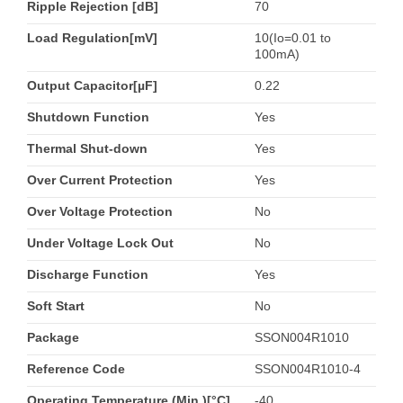
Ripple Rejection [dB]
70
Load Regulation[mV]
10(Io=0.01 to
100mA)
Output Capacitor[µF]
0.22
Shutdown Function
Yes
Thermal Shut-down
Yes
Over Current Protection
Yes
Over Voltage Protection
No
Under Voltage Lock Out
No
Discharge Function
Yes
Soft Start
No
Package
SSON004R1010
Reference Code
SSON004R1010-4
Operating Temperature (Min.)[°C]
-40