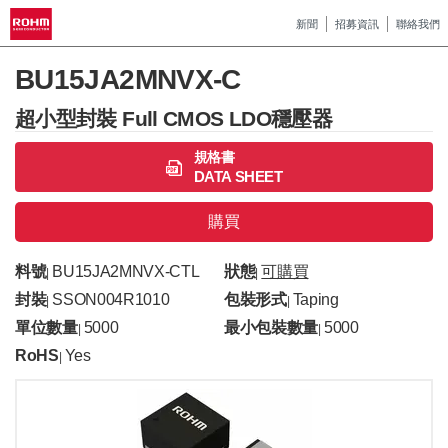
新聞
招募資訊
聯絡我們
BU15JA2MNVX-C
超小型封裝 Full CMOS LDO穩壓器
規格書
DATA SHEET
購買
料號
BU15JA2MNVX-CTL
狀態
可購買
|
|
封裝
SSON004R1010
包裝形式
Taping
|
|
單位數量
5000
最小包裝數量
5000
|
|
RoHS
Yes
|