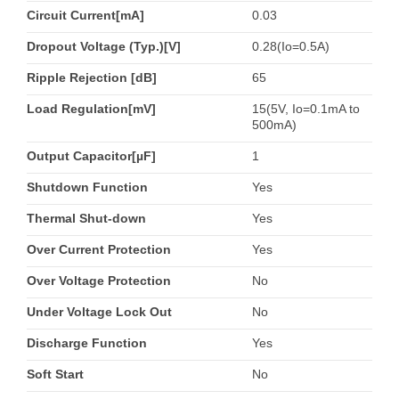
Circuit Current[mA]
0.03
Dropout Voltage (Typ.)[V]
0.28(Io=0.5A)
Ripple Rejection [dB]
65
Load Regulation[mV]
15(5V, Io=0.1mA to
500mA)
Output Capacitor[µF]
1
Shutdown Function
Yes
Thermal Shut-down
Yes
Over Current Protection
Yes
Over Voltage Protection
No
Under Voltage Lock Out
No
Discharge Function
Yes
Soft Start
No