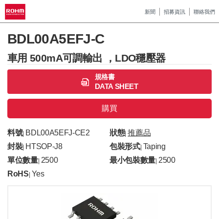
新聞
招募資訊
聯絡我們
BDL00A5EFJ-C
車用 500mA可調輸出 ，LDO穩壓器
規格書
DATA SHEET
購買
料號
BDL00A5EFJ-CE2
狀態
推薦品
|
|
封裝
HTSOP-J8
包裝形式
Taping
|
|
單位數量
2500
最小包裝數量
2500
|
|
RoHS
Yes
|