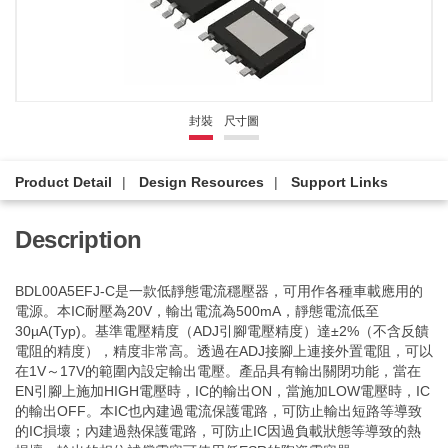
封裝
尺寸圖
Product Detail
Design Resources
Support Links
Description
BDL00A5EFJ-C是一款低靜態電流穩壓器，可用作各種車載應用的
電源。本IC耐壓為20V，輸出電流為500mA，靜態電流低至
30µA(Typ)。基準電壓精度（ADJ引腳電壓精度）達±2%（不含反饋
電阻的精度），精度非常高。透過在ADJ接腳上連接外置電阻，可以
在1V～17V的範圍內設定輸出電壓。產品具有輸出關閉功能，當在
EN引腳上施加HIGH電壓時，IC的輸出ON，當施加LOW電壓時，IC
的輸出OFF。本IC也內建過電流保護電路，可防止輸出短路等導致
的IC損壞；內建過熱保護電路，可防止IC因過負載狀態等導致的熱