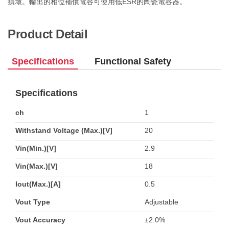
損壞。輸出的相位補償電容可使用低ESR的陶瓷電容器。
Product Detail
Specifications
Functional Safety
Specifications
ch
1
Withstand Voltage (Max.)[V]
20
Vin(Min.)[V]
2.9
Vin(Max.)[V]
18
Iout(Max.)[A]
0.5
Vout Type
Adjustable
Vout Accuracy
±2.0%