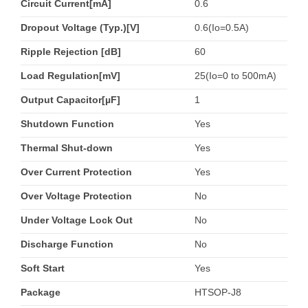
Circuit Current[mA]
0.6
Dropout Voltage (Typ.)[V]
0.6(Io=0.5A)
Ripple Rejection [dB]
60
Load Regulation[mV]
25(Io=0 to 500mA)
Output Capacitor[µF]
1
Shutdown Function
Yes
Thermal Shut-down
Yes
Over Current Protection
Yes
Over Voltage Protection
No
Under Voltage Lock Out
No
Discharge Function
No
Soft Start
Yes
Package
HTSOP-J8