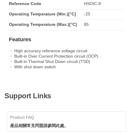
Reference Code
HSOIC-8
Operating Temperature (Min.)[°C]
-25
Operating Temperature (Max.)[°C]
85
Features
・ High accuracy reference voltage circuit
・ Built-in Over Current Protection circuit (OCP)
・ Built-in Thermal Shut Down circuit (TSD)
・ With shut down switch
Support Links
Product FAQ
產品相關常見問題請參閱此處。