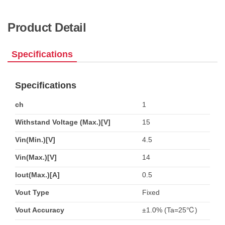
Product Detail
Specifications
Specifications
ch
1
Withstand Voltage (Max.)[V]
15
Vin(Min.)[V]
4.5
Vin(Max.)[V]
14
Iout(Max.)[A]
0.5
Vout Type
Fixed
Vout Accuracy
±1.0% (Ta=25℃)