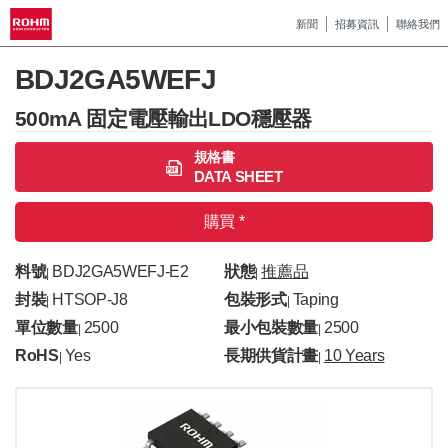
新聞
招募資訊
聯絡我們
BDJ2GA5WEFJ
500mA 固定電壓輸出LDO穩壓器
規格書
DATA SHEET
購買 *
料號
BDJ2GA5WEFJ-E2
狀態
推薦品
|
|
封裝
HTSOP-J8
包裝形式
Taping
|
|
單位數量
2500
最小包裝數量
2500
|
|
RoHS
Yes
長期供貨計畫
10 Years
|
|