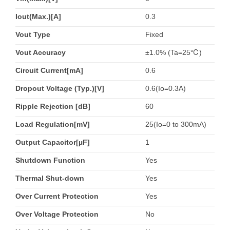
Iout(Max.)[A]
0.3
Vout Type
Fixed
Vout Accuracy
±1.0% (Ta=25℃)
Circuit Current[mA]
0.6
Dropout Voltage (Typ.)[V]
0.6(Io=0.3A)
Ripple Rejection [dB]
60
Load Regulation[mV]
25(Io=0 to 300mA)
Output Capacitor[µF]
1
Shutdown Function
Yes
Thermal Shut-down
Yes
Over Current Protection
Yes
Over Voltage Protection
No