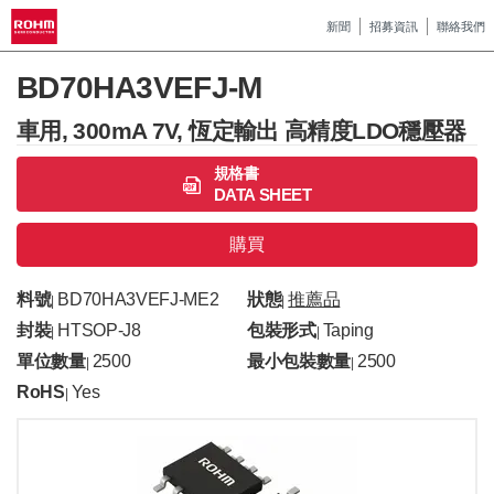
新聞
招募資訊
聯絡我們
BD70HA3VEFJ-M
車用, 300mA 7V, 恆定輸出 高精度LDO穩壓器
規格書
DATA SHEET
購買
料號
BD70HA3VEFJ-ME2
狀態
推薦品
|
|
封裝
HTSOP-J8
包裝形式
Taping
|
|
單位數量
2500
最小包裝數量
2500
|
|
RoHS
Yes
|