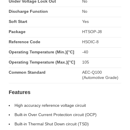
Under Voltage Lock Out
No
Discharge Function
No
Soft Start
Yes
Package
HTSOP-J8
Reference Code
HSOIC-8
Operating Temperature (Min.)[°C]
-40
Operating Temperature (Max.)[°C]
105
Common Standard
AEC-Q100
(Automotive Grade)
Features
High accuracy reference voltage circuit
Built-in Over Current Protection circuit (OCP)
Built-in Thermal Shut Down circuit (TSD)