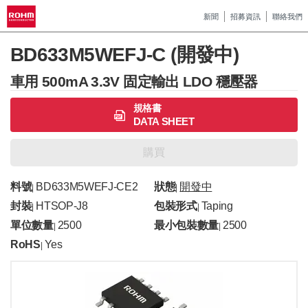
新聞
招募資訊
聯絡我們
BD633M5WEFJ-C (開發中)
車用 500mA 3.3V 固定輸出 LDO 穩壓器
規格書
DATA SHEET
購買
料號
BD633M5WEFJ-CE2
狀態
開發中
|
|
封裝
HTSOP-J8
包裝形式
Taping
|
|
單位數量
2500
最小包裝數量
2500
|
|
RoHS
Yes
|