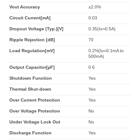
Vout Accuracy
±2.0%
Circuit Current[mA]
0.03
Dropout Voltage (Typ.)[V]
0.35(Io=0.5A)
Ripple Rejection [dB]
70
Load Regulation[mV]
0.2%(Io=0.1mA to
500mA)
Output Capacitor[µF]
0.6
Shutdown Function
Yes
Thermal Shut-down
Yes
Over Current Protection
Yes
Over Voltage Protection
No
Under Voltage Lock Out
No
Discharge Function
Yes