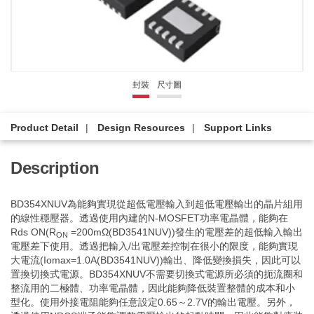
封裝
尺寸圖
Product Detail
Design Resources
Support Links
Description
BD354XNUV為能夠實現從超低電壓輸入到超低電壓輸出的晶片組用
的線性穩壓器。透過使用內建的N-MOSFET功率電晶體，能夠在
Rds ON(R
=200mΩ(BD3541NUV))發生的電壓差的超低輸入輸出
ON
電壓差下使用。透過把輸入/出電壓差控制在很小的限度，能夠實現
大電流(Iomax=1.0A(BD3541NUV))輸出、降低變換損失，因此可以
置換切換式電源。BD354XNUV不需要切換式電源所必須的扼流圈和
整流用的二極體、功率電晶體，因此能夠降低裝置整體的成本和小
型化。使用外接電阻能夠任意設定0.65～2.7V的輸出電壓。另外，