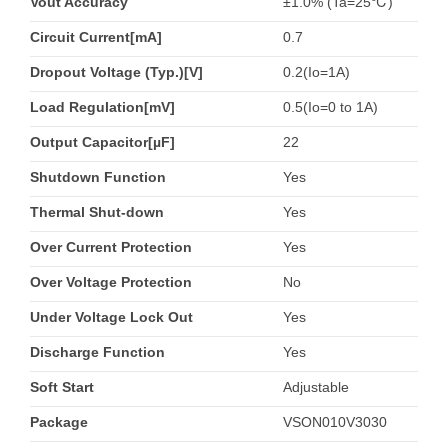
Vout Accuracy
±1.0% (Ta=25℃)
Circuit Current[mA]
0.7
Dropout Voltage (Typ.)[V]
0.2(Io=1A)
Load Regulation[mV]
0.5(Io=0 to 1A)
Output Capacitor[µF]
22
Shutdown Function
Yes
Thermal Shut-down
Yes
Over Current Protection
Yes
Over Voltage Protection
No
Under Voltage Lock Out
Yes
Discharge Function
Yes
Soft Start
Adjustable
Package
VSON010V3030