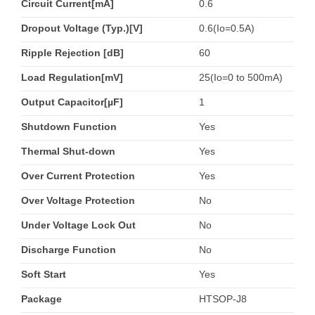
Circuit Current[mA]
0.6
Dropout Voltage (Typ.)[V]
0.6(Io=0.5A)
Ripple Rejection [dB]
60
Load Regulation[mV]
25(Io=0 to 500mA)
Output Capacitor[µF]
1
Shutdown Function
Yes
Thermal Shut-down
Yes
Over Current Protection
Yes
Over Voltage Protection
No
Under Voltage Lock Out
No
Discharge Function
No
Soft Start
Yes
Package
HTSOP-J8