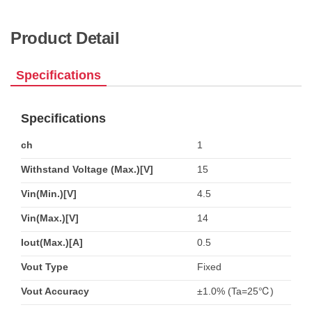
Product Detail
Specifications
Specifications
ch
1
Withstand Voltage (Max.)[V]
15
Vin(Min.)[V]
4.5
Vin(Max.)[V]
14
Iout(Max.)[A]
0.5
Vout Type
Fixed
Vout Accuracy
±1.0% (Ta=25℃)