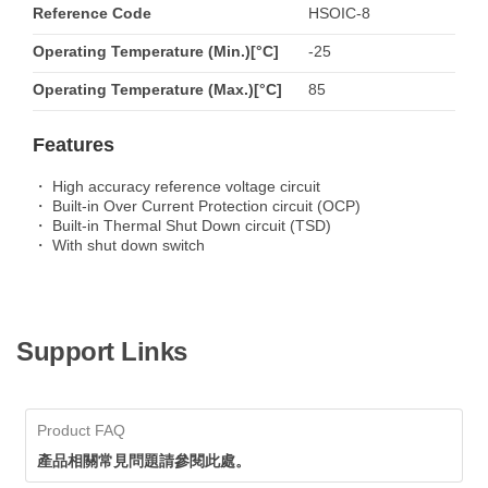
Reference Code
HSOIC-8
Operating Temperature (Min.)[°C]
-25
Operating Temperature (Max.)[°C]
85
Features
・ High accuracy reference voltage circuit
・ Built-in Over Current Protection circuit (OCP)
・ Built-in Thermal Shut Down circuit (TSD)
・ With shut down switch
Support Links
Product FAQ
產品相關常見問題請參閱此處。