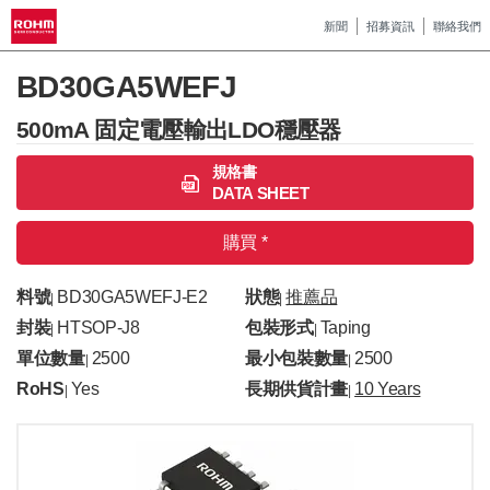
新聞
招募資訊
聯絡我們
BD30GA5WEFJ
500mA 固定電壓輸出LDO穩壓器
規格書
DATA SHEET
購買 *
料號
BD30GA5WEFJ-E2
狀態
推薦品
|
|
封裝
HTSOP-J8
包裝形式
Taping
|
|
單位數量
2500
最小包裝數量
2500
|
|
RoHS
Yes
長期供貨計畫
10 Years
|
|