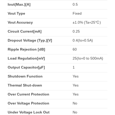
Iout(Max.)[A]
0.5
Vout Type
Fixed
Vout Accuracy
±1.0% (Ta=25℃)
Circuit Current[mA]
0.25
Dropout Voltage (Typ.)[V]
0.4(Io=0.5A)
Ripple Rejection [dB]
60
Load Regulation[mV]
25(Io=0 to 500mA)
Output Capacitor[µF]
1
Shutdown Function
Yes
Thermal Shut-down
Yes
Over Current Protection
Yes
Over Voltage Protection
No
Under Voltage Lock Out
No