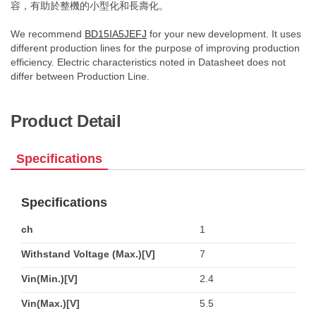
容，有助於整機的小型化和長壽化。
We recommend
BD15IA5JEFJ
for your new development. It uses
different production lines for the purpose of improving production
efficiency. Electric characteristics noted in Datasheet does not
differ between Production Line.
Product Detail
Specifications
Specifications
ch
1
Withstand Voltage (Max.)[V]
7
Vin(Min.)[V]
2.4
Vin(Max.)[V]
5.5