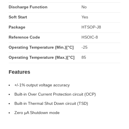
Discharge Function
No
Soft Start
Yes
Package
HTSOP-J8
Reference Code
HSOIC-8
Operating Temperature (Min.)[°C]
-25
Operating Temperature (Max.)[°C]
85
Features
+/-1% output voltage accuracy
Built-in Over Current Protection circuit (OCP)
Built-in Thermal Shut Down circuit (TSD)
Zero μA Shutdown mode