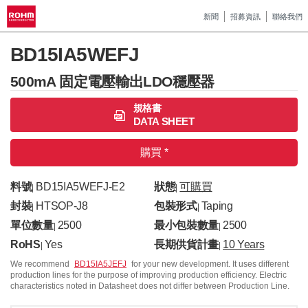
新聞
招募資訊
聯絡我們
BD15IA5WEFJ
500mA 固定電壓輸出LDO穩壓器
規格書
DATA SHEET
購買 *
料號
BD15IA5WEFJ-E2
狀態
可購買
|
|
封裝
HTSOP-J8
包裝形式
Taping
|
|
單位數量
2500
最小包裝數量
2500
|
|
RoHS
Yes
長期供貨計畫
10 Years
|
|
We recommend
BD15IA5JEFJ
for your new development. It uses different
production lines for the purpose of improving production efficiency. Electric
characteristics noted in Datasheet does not differ between Production Line.