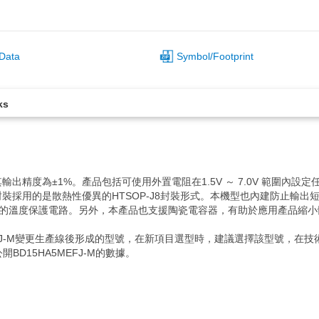
Data
Symbol/Footprint
ks
器。其輸出精度為±1%。產品包括可使用外置電阻在1.5V ～ 7.0V 範圍
V的恆定輸出型產品。封裝採用的是散熱性優異的HTSOP-J8封裝形式。本機型也內
熱損壞的溫度保護電路。另外，本產品也支援陶瓷電容器，有助於應用產品縮
MEFJ-M變更生產線後形成的型號，在新項目選型時，建議選擇該型號，
D15HA5MEFJ-M的數據。