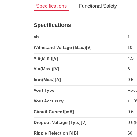
Specifications
Functional Safety
Specifications
ch
1
Withstand Voltage (Max.)[V]
10
Vin(Min.)[V]
4.5
Vin(Max.)[V]
8
Iout(Max.)[A]
0.5
Vout Type
Fixe
Vout Accuracy
±1.
Circuit Current[mA]
0.6
Dropout Voltage (Typ.)[V]
0.6(
Ripple Rejection [dB]
60