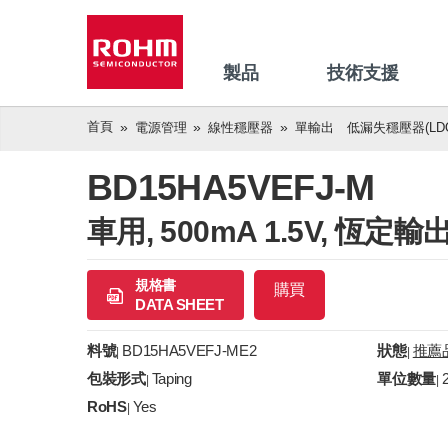
製品
技術支援
首頁
電源管理
線性穩壓器
單輸出 低漏失穩壓器(LDO
BD15HA5VEFJ-M
車用, 500mA 1.5V, 恆
規格書
購買
DATA SHEET
料號
BD15HA5VEFJ-ME2
狀態
推薦
|
|
包裝形式
Taping
單位數量
|
|
RoHS
Yes
|