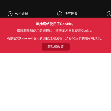
公司介紹
研究開發
股東和投資人資訊
文化與社會
羅姆網站使用了Cookie。
繼續瀏覽和使用羅姆網站，即表示您同意使用Cookie。
新聞
Sustainability
有關處理Cookie和個人資訊的詳細說明，請參閱我們的隱私權政策。
隱私權政策
Follow Us
用條款
利用目的
隱私權政策
網站地圖
關於本公司產品銷售之標準條款(
© 1997 - 2026 ROHM CO., LTD. ALL RIGHTS RESERVED.