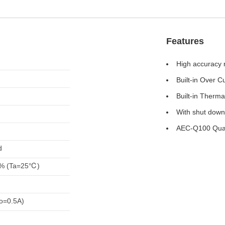
Features
High accuracy r
Built-in Over C
Built-in Therma
With shut down
AEC-Q100 Qual
d
0% (Ta=25℃)
Io=0.5A)