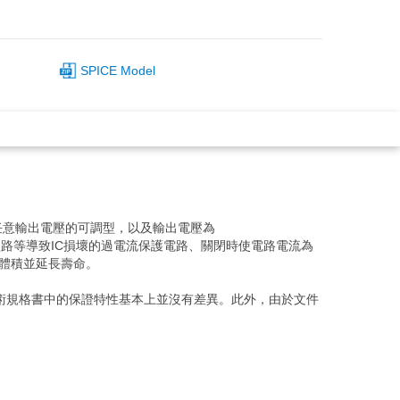
SPICE Model
內設定任意輸出電壓的可調型，以及輸出電壓為
建防止輸出短路等導致IC損壞的過電流保護電路、關閉時使電路電流為
小體積並延長壽命。
在技術規格書中的保證特性基本上並沒有差異。此外，由於文件