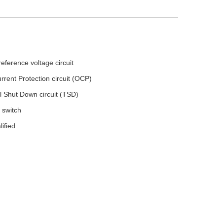
eference voltage circuit
urrent Protection circuit (OCP)
l Shut Down circuit (TSD)
 switch
ified