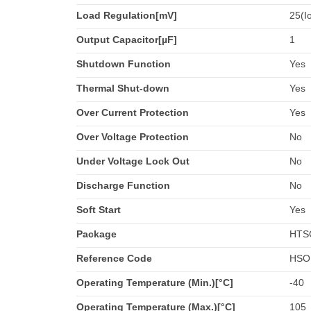
Load Regulation[mV]
25(I
Output Capacitor[µF]
1
Shutdown Function
Yes
Thermal Shut-down
Yes
Over Current Protection
Yes
Over Voltage Protection
No
Under Voltage Lock Out
No
Discharge Function
No
Soft Start
Yes
Package
HTS
Reference Code
HSO
Operating Temperature (Min.)[°C]
-40
Operating Temperature (Max.)[°C]
105