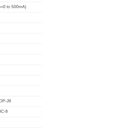
o=0 to 500mA)
OP-J8
IC-8