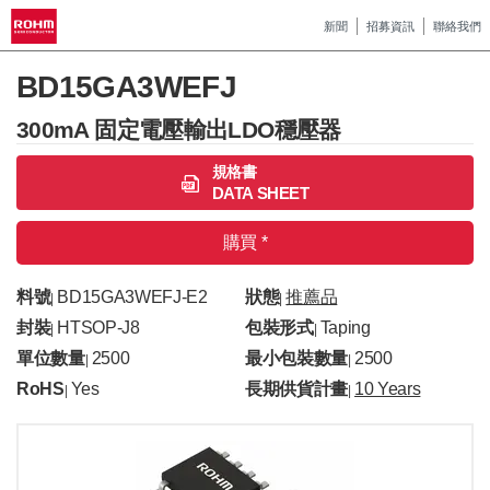
新聞
招募資訊
聯絡我們
BD15GA3WEFJ
300mA 固定電壓輸出LDO穩壓器
規格書
DATA SHEET
購買 *
料號
BD15GA3WEFJ-E2
狀態
推薦品
|
|
封裝
HTSOP-J8
包裝形式
Taping
|
|
單位數量
2500
最小包裝數量
2500
|
|
RoHS
Yes
長期供貨計畫
10 Years
|
|