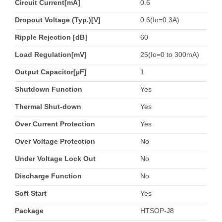
Circuit Current[mA]
0.6
Dropout Voltage (Typ.)[V]
0.6(Io=0.3A)
Ripple Rejection [dB]
60
Load Regulation[mV]
25(Io=0 to 300mA)
Output Capacitor[µF]
1
Shutdown Function
Yes
Thermal Shut-down
Yes
Over Current Protection
Yes
Over Voltage Protection
No
Under Voltage Lock Out
No
Discharge Function
No
Soft Start
Yes
Package
HTSOP-J8