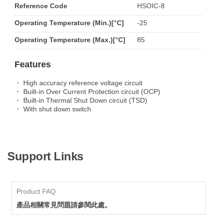
Reference Code
HSOIC-8
Operating Temperature (Min.)[°C]
-25
Operating Temperature (Max.)[°C]
85
Features
・ High accuracy reference voltage circuit
・ Built-in Over Current Protection circuit (OCP)
・ Built-in Thermal Shut Down circuit (TSD)
・ With shut down switch
Support Links
Product FAQ
產品相關常見問題請參閱此處。