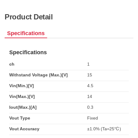
Product Detail
Specifications
Specifications
ch
1
Withstand Voltage (Max.)[V]
15
Vin(Min.)[V]
4.5
Vin(Max.)[V]
14
Iout(Max.)[A]
0.3
Vout Type
Fixed
Vout Accuracy
±1.0% (Ta=25℃)