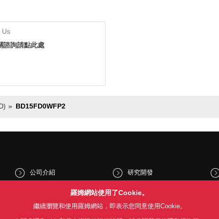
 Us
關諮詢請點此處
BD15FD0WFP2
)
公司介紹
研究開發
股東和投資人資訊
文化與社會
羅姆網站使用了Cookie。
繼續瀏覽和使用羅姆網站，即表示您同意使用Cookie。
新聞
Sustainability