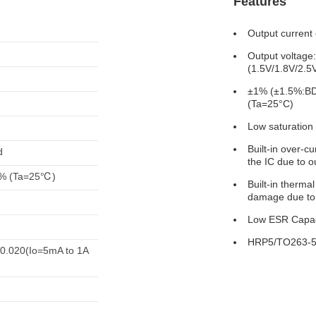
Features
Output current 
Output voltage:
(1.5V/1.8V/2.5
±1% (±1.5%:BD
(Ta=25°C)
Low saturation
Built-in over-cu
d
the IC due to ou
5% (Ta=25℃)
Built-in therma
damage due to
Low ESR Capac
HRP5/TO263-5
 0.020(Io=5mA to 1A