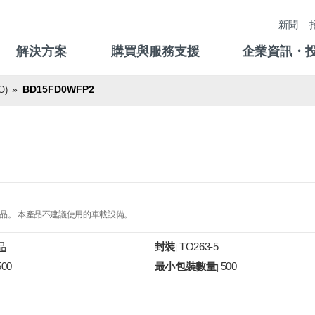
新聞
解決方案
購買與服務支援
企業資訊・
BD15FD0WFP2
)
產品。 本產品不建議使用的車載設備。
品
封裝
TO263-5
|
500
最小包裝數量
500
|