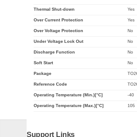
Thermal Shut-down
Yes
Over Current Protection
Yes
Over Voltage Protection
No
Under Voltage Lock Out
No
Discharge Function
No
Soft Start
No
Package
TO2
Reference Code
TO2
Operating Temperature (Min.)[°C]
-40
Operating Temperature (Max.)[°C]
105
Support Links