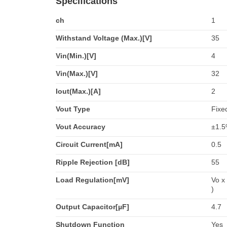
Specifications
ch
1
Withstand Voltage (Max.)[V]
35
Vin(Min.)[V]
4
Vin(Max.)[V]
32
Iout(Max.)[A]
2
Vout Type
Fixe
Vout Accuracy
±1.
Circuit Current[mA]
0.5
Ripple Rejection [dB]
55
Load Regulation[mV]
Vo x
)
Output Capacitor[µF]
4.7
Shutdown Function
Yes