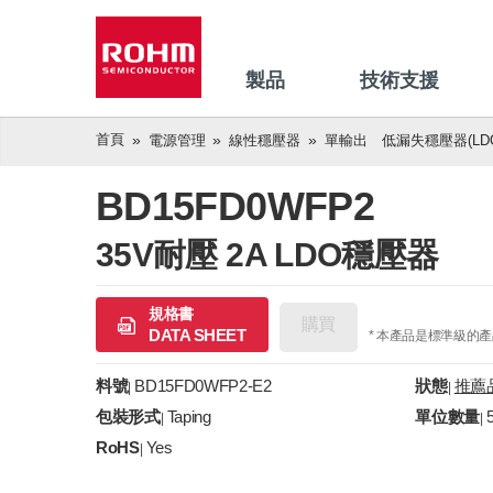
製品
技術支援
首頁
電源管理
線性穩壓器
單輸出 低漏失穩壓器(LDO
BD15FD0WFP2
35V耐壓 2A LDO穩壓器
規格書
購買
DATA SHEET
* 本產品是標準級的
料號
BD15FD0WFP2-E2
狀態
推薦
|
|
包裝形式
Taping
單位數量
|
|
RoHS
Yes
|