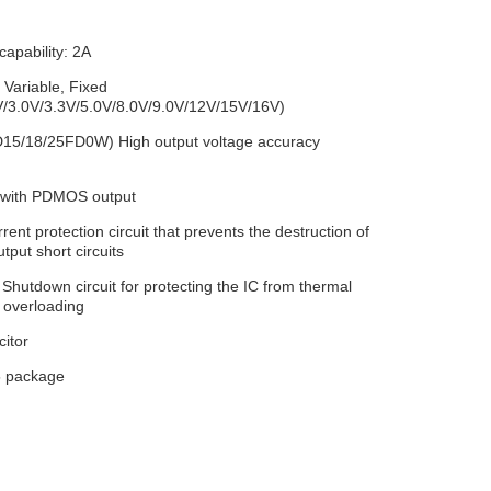
capability: 2A
 Variable, Fixed
V/3.0V/3.3V/5.0V/8.0V/9.0V/12V/15V/16V)
15/18/25FD0W) High output voltage accuracy
 with PDMOS output
rrent protection circuit that prevents the destruction of
tput short circuits
l Shutdown circuit for protecting the IC from thermal
 overloading
itor
 package