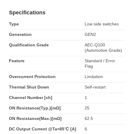
Specifications
Type
Low side switches
Generation
GEN2
Qualification Grade
AEC-Q100
(Automotive Grade)
Feature
Standard / Error
Flag
Overcurrent Protection
Limitation
Thermal Shut Down
Self-restart
Channel Number [ch]
1
ON Resistance(Typ.)[mΩ]
25
ON Resistance(Max.)[mΩ]
62.5
DC Output Current @Ta=85℃ [A]
6