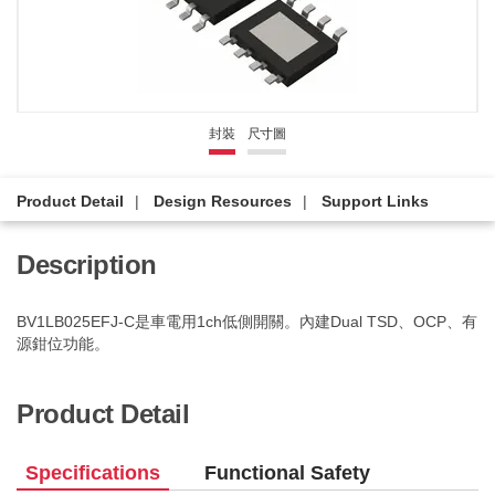
封裝
尺寸圖
Product Detail
Design Resources
Support Links
Description
BV1LB025EFJ-C是車電用1ch低側開關。內建Dual TSD、OCP、有
源鉗位功能。
Product Detail
Specifications
Functional Safety