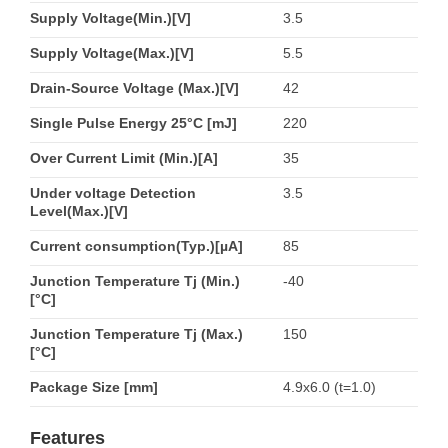
Supply Voltage(Min.)[V]
3.5
Supply Voltage(Max.)[V]
5.5
Drain-Source Voltage (Max.)[V]
42
Single Pulse Energy 25°C [mJ]
220
Over Current Limit (Min.)[A]
35
Under voltage Detection
3.5
Level(Max.)[V]
Current consumption(Typ.)[µA]
85
Junction Temperature Tj (Min.)
-40
[°C]
Junction Temperature Tj (Max.)
150
[°C]
Package Size [mm]
4.9x6.0 (t=1.0)
Features