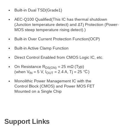
Built-in Dual TSD(Grade1)
AEC-Q100 Qualified(This IC has thermal shutdown
(Junction temperature detect) and ΔTj Protection (Power-
MOS steep temperature rising detect).)
Built-in Over Current Protection Function(OCP)
Built-in Active Clamp Function
Direct Control Enabled from CMOS Logic IC, etc.
On Resistance R
= 25 mΩ (Typ)
DS(ON)
(when V
= 5 V, I
= 2.4 A, Tj = 25 ℃)
IN
OUT
Monolithic Power Management IC with the
Control Block (CMOS) and Power MOS FET
Mounted on a Single Chip
Support Links