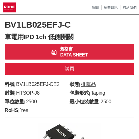
新聞
招募資訊
聯絡我們
BV1LB025EFJ-C
車電用IPD 1ch 低側開關
規格書
DATA SHEET
購買
料號
BV1LB025EFJ-CE2
狀態
推薦品
|
|
封裝
HTSOP-J8
包裝形式
Taping
|
|
單位數量
2500
最小包裝數量
2500
|
|
RoHS
Yes
|