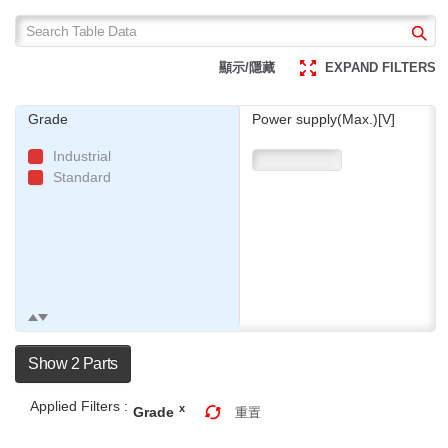
顯示/隱藏
EXPAND FILTERS
Grade
Power supply(Max.)[V]
Industrial
Standard
Show 2 Parts
Applied Filters :
x
Grade
重置