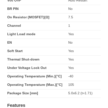
Vcc OVP
Auto Restart
BR PIN
No
On Resistor (MOSFET)[Ω]
7.5
Channel
1
Light Load mode
Yes
EN
No
Soft Start
Yes
Thermal Shut-down
Yes
Under Voltage Lock Out
Yes
Operating Temperature (Min.)[°C]
-40
Operating Temperature (Max.)[°C]
105
Package Size [mm]
5.0x6.2 (t=1.71)
Features