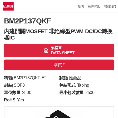
新聞
招募資訊
聯絡我們
BM2P137QKF
內建開關MOSFET 非絕緣型PWM DC/DC轉換
器IC
規格書
DATA SHEET
購買 *
料號
BM2P137QKF-E2
狀態
推薦品
|
|
封裝
SOP8
包裝形式
Taping
|
|
單位數量
2500
最小包裝數量
2500
|
|
RoHS
Yes
|