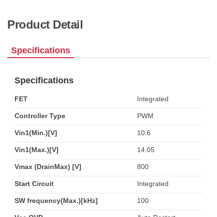
Product Detail
Specifications
Specifications
FET
Integrated
Controller Type
PWM
Vin1(Min.)[V]
10.6
Vin1(Max.)[V]
14.05
Vmax (DrainMax) [V]
800
Start Circuit
Integrated
SW frequency(Max.)[kHz]
100