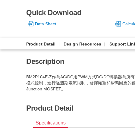
Quick Download
Data Sheet
Calcul
Product Detail
Design Resources
Support Lin
Description
BM2P104E-Z作為AC/DC用PWM方式DC/DC
模式控制，進行逐週期電流限制，發揮頻寬和瞬態回應的優異性
Junction MOSFET。
Product Detail
Specifications