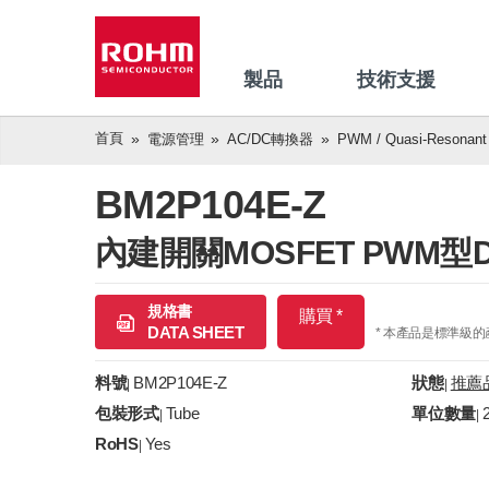
製品
技術支援
首頁
電源管理
AC/DC轉換器
PWM / Quasi-Resonant
BM2P104E-Z
內建開關MOSFET PWM型D
規格書
購買 *
DATA SHEET
* 本產品是標準級
料號
BM2P104E-Z
狀態
推薦
|
|
包裝形式
Tube
單位數量
|
|
RoHS
Yes
|