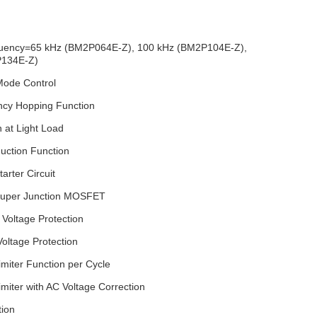
quency=65 kHz (BM2P064E-Z), 100 kHz (BM2P104E-Z),
P134E-Z)
ode Control
ency Hopping Function
 at Light Load
uction Function
tarter Circuit
 Super Junction MOSFET
Voltage Protection
oltage Protection
imiter Function per Cycle
miter with AC Voltage Correction
tion