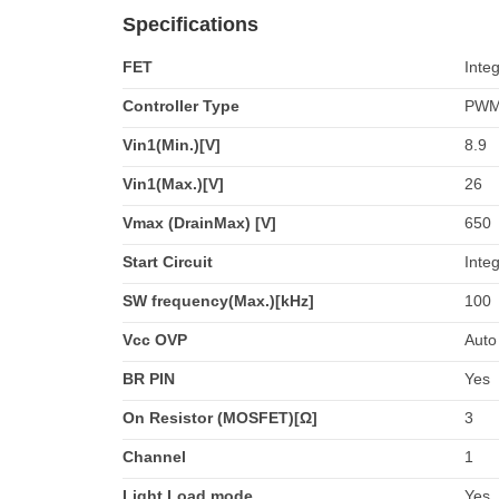
Specifications
FET
Inte
Controller Type
PW
Vin1(Min.)[V]
8.9
Vin1(Max.)[V]
26
Vmax (DrainMax) [V]
650
Start Circuit
Inte
SW frequency(Max.)[kHz]
100
Vcc OVP
Auto
BR PIN
Yes
On Resistor (MOSFET)[Ω]
3
Channel
1
Light Load mode
Yes