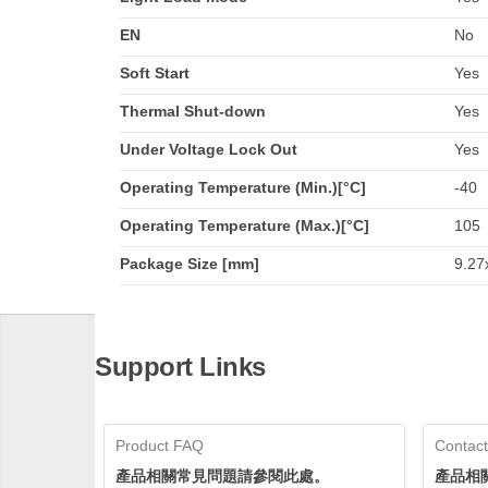
EN
No
Soft Start
Yes
Thermal Shut-down
Yes
Under Voltage Lock Out
Yes
Operating Temperature (Min.)[°C]
-40
Operating Temperature (Max.)[°C]
105
Package Size [mm]
9.27
Support Links
Product FAQ
Contact
產品相關常見問題請參閱此處。
產品相