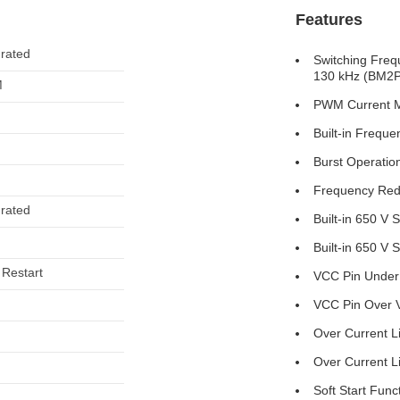
Features
grated
Switching Fre
130 kHz (BM2
M
PWM Current M
Built-in Frequ
Burst Operation
Frequency Red
grated
Built-in 650 V S
Built-in 650 V
 Restart
VCC Pin Under 
VCC Pin Over V
Over Current L
Over Current Li
Soft Start Func