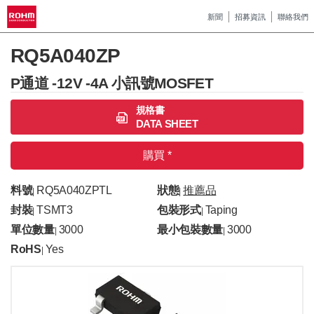
新聞
招募資訊
聯絡我們
RQ5A040ZP
P通道 -12V -4A 小訊號MOSFET
規格書
DATA SHEET
購買 *
料號
RQ5A040ZPTL
狀態
推薦品
|
|
封裝
TSMT3
包裝形式
Taping
|
|
單位數量
3000
最小包裝數量
3000
|
|
RoHS
Yes
|