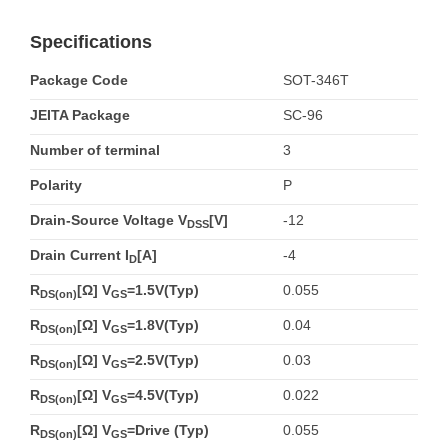
Specifications
Package Code
SOT-346T
JEITA Package
SC-96
Number of terminal
3
Polarity
P
Drain-Source Voltage V
[V]
-12
DSS
Drain Current I
[A]
-4
D
R
[Ω] V
=1.5V(Typ)
0.055
DS(on)
GS
R
[Ω] V
=1.8V(Typ)
0.04
DS(on)
GS
R
[Ω] V
=2.5V(Typ)
0.03
DS(on)
GS
R
[Ω] V
=4.5V(Typ)
0.022
DS(on)
GS
R
[Ω] V
=Drive (Typ)
0.055
DS(on)
GS