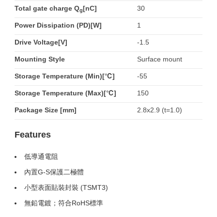
Total gate charge Q
[nC]
30
g
Power Dissipation (PD)[W]
1
Drive Voltage[V]
-1.5
Mounting Style
Surface mount
Storage Temperature (Min)[℃]
-55
Storage Temperature (Max)[℃]
150
Package Size [mm]
2.8x2.9 (t=1.0)
Features
低導通電阻
內置G-S保護二極體
小型表面貼裝封裝 (TSMT3)
無鉛電鍍；符合RoHS標準