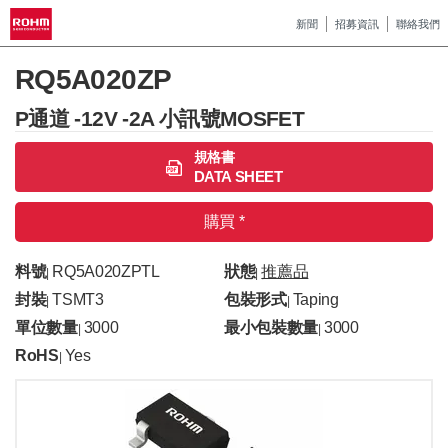
新聞
招募資訊
聯絡我們
RQ5A020ZP
P通道 -12V -2A 小訊號MOSFET
規格書
DATA SHEET
購買 *
料號
RQ5A020ZPTL
狀態
推薦品
|
|
封裝
TSMT3
包裝形式
Taping
|
|
單位數量
3000
最小包裝數量
3000
|
|
RoHS
Yes
|