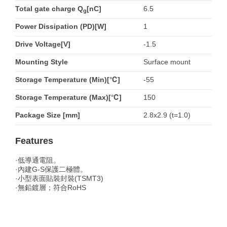
Total gate charge Q
[nC]
6.5
g
Power Dissipation (PD)[W]
1
Drive Voltage[V]
-1.5
Mounting Style
Surface mount
Storage Temperature (Min)[℃]
-55
Storage Temperature (Max)[℃]
150
Package Size [mm]
2.8x2.9 (t=1.0)
Features
·低導通電阻。
·內建G-S保護二極體。
·小型表面貼裝封裝(TSMT3)
·無鉛鍍層；符合RoHS