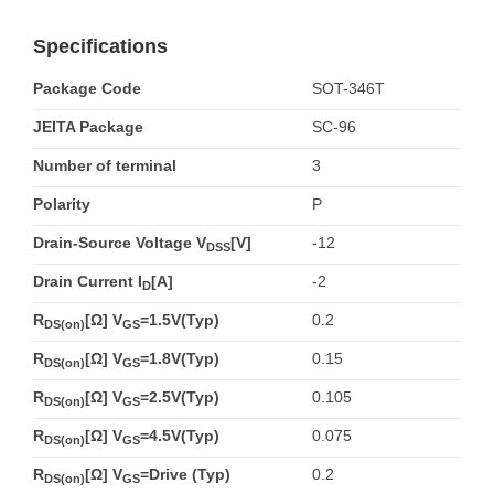
Specifications
Package Code
SOT-346T
JEITA Package
SC-96
Number of terminal
3
Polarity
P
Drain-Source Voltage V
[V]
-12
DSS
Drain Current I
[A]
-2
D
R
[Ω] V
=1.5V(Typ)
0.2
DS(on)
GS
R
[Ω] V
=1.8V(Typ)
0.15
DS(on)
GS
R
[Ω] V
=2.5V(Typ)
0.105
DS(on)
GS
R
[Ω] V
=4.5V(Typ)
0.075
DS(on)
GS
R
[Ω] V
=Drive (Typ)
0.2
DS(on)
GS