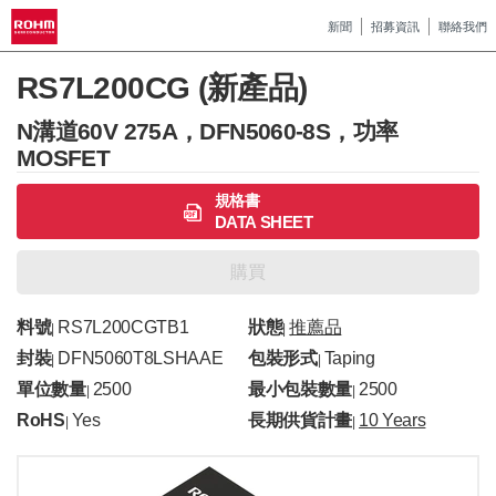
新聞
招募資訊
聯絡我們
RS7L200CG (新產品)
N溝道60V 275A，DFN5060-8S，功率
MOSFET
規格書
DATA SHEET
購買
料號
RS7L200CGTB1
狀態
推薦品
|
|
封裝
DFN5060T8LSHAAE
包裝形式
Taping
|
|
單位數量
2500
最小包裝數量
2500
|
|
RoHS
Yes
長期供貨計畫
10 Years
|
|