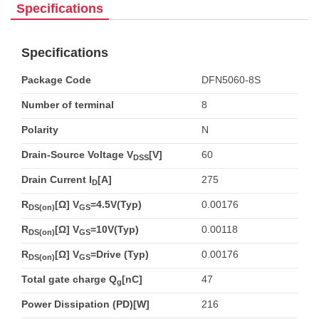
Specifications
Specifications
Package Code
DFN5060-8S
Number of terminal
8
Polarity
N
Drain-Source Voltage V
[V]
60
DSS
Drain Current I
[A]
275
D
R
[Ω] V
=4.5V(Typ)
0.00176
DS(on)
GS
R
[Ω] V
=10V(Typ)
0.00118
DS(on)
GS
R
[Ω] V
=Drive (Typ)
0.00176
DS(on)
GS
Total gate charge Q
[nC]
47
g
Power Dissipation (PD)[W]
216