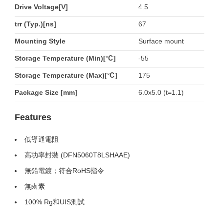
Drive Voltage[V]
4.5
trr (Typ.)[ns]
67
Mounting Style
Surface mount
Storage Temperature (Min)[℃]
-55
Storage Temperature (Max)[℃]
175
Package Size [mm]
6.0x5.0 (t=1.1)
Features
低導通電阻
高功率封裝 (DFN5060T8LSHAAE)
無鉛電鍍；符合RoHS指令
無鹵素
100% Rg和UIS測試