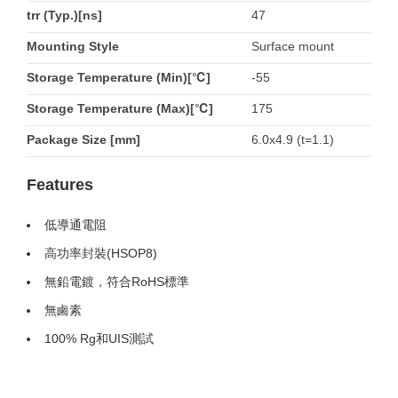
trr (Typ.)[ns]
47
Mounting Style
Surface mount
Storage Temperature (Min)[℃]
-55
Storage Temperature (Max)[℃]
175
Package Size [mm]
6.0x4.9 (t=1.1)
Features
低導通電阻
高功率封裝(HSOP8)
無鉛電鍍，符合RoHS標準
無鹵素
100% Rg和UIS測試