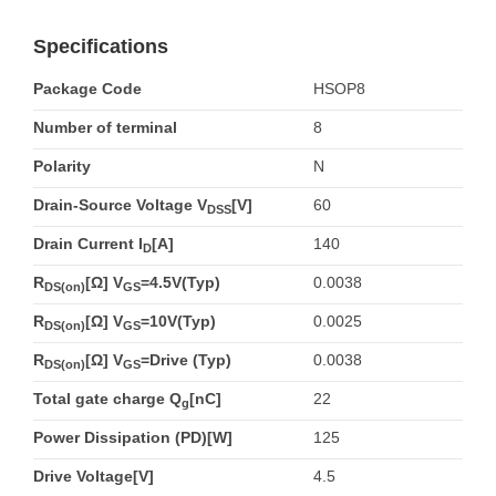
Specifications
Package Code
HSOP8
Number of terminal
8
Polarity
N
Drain-Source Voltage V
[V]
60
DSS
Drain Current I
[A]
140
D
R
[Ω] V
=4.5V(Typ)
0.0038
DS(on)
GS
R
[Ω] V
=10V(Typ)
0.0025
DS(on)
GS
R
[Ω] V
=Drive (Typ)
0.0038
DS(on)
GS
Total gate charge Q
[nC]
22
g
Power Dissipation (PD)[W]
125
Drive Voltage[V]
4.5