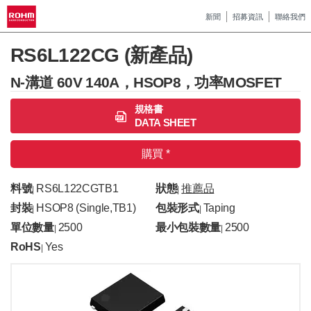
新聞
招募資訊
聯絡我們
RS6L122CG (新產品)
N-溝道 60V 140A，HSOP8，功率MOSFET
規格書
DATA SHEET
購買 *
料號
RS6L122CGTB1
狀態
推薦品
|
|
封裝
HSOP8 (Single,TB1)
包裝形式
Taping
|
|
單位數量
2500
最小包裝數量
2500
|
|
RoHS
Yes
|