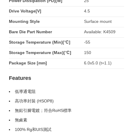
Power Dissipation (PD)[W]
25
Drive Voltage[V]
4.5
Mounting Style
Surface mount
Bare Die Part Number
Available: K4509
Storage Temperature (Min)[℃]
-55
Storage Temperature (Max)[℃]
150
Package Size [mm]
6.0x5.0 (t=1.1)
Features
低導通電阻
高功率封裝 (HSOP8)
無鉛引腳電鍍；符合RoHS標準
無鹵素
100% Rg和UIS測試