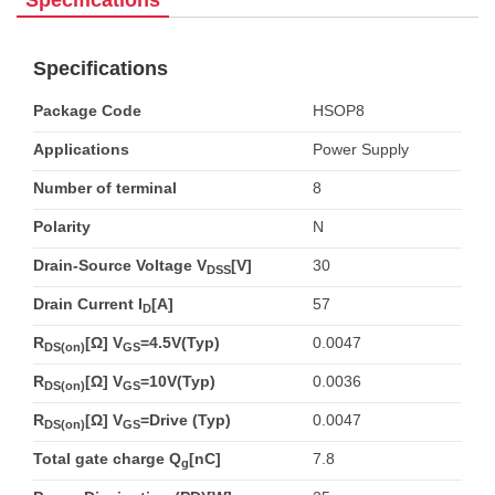
Specifications
Specifications
Package Code
HSOP8
Applications
Power Supply
Number of terminal
8
Polarity
N
Drain-Source Voltage V
[V]
30
DSS
Drain Current I
[A]
57
D
R
[Ω] V
=4.5V(Typ)
0.0047
DS(on)
GS
R
[Ω] V
=10V(Typ)
0.0036
DS(on)
GS
R
[Ω] V
=Drive (Typ)
0.0047
DS(on)
GS
Total gate charge Q
[nC]
7.8
g