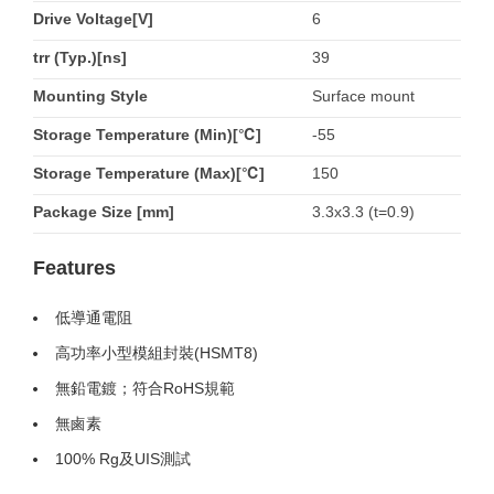
Drive Voltage[V]
6
trr (Typ.)[ns]
39
Mounting Style
Surface mount
Storage Temperature (Min)[℃]
-55
Storage Temperature (Max)[℃]
150
Package Size [mm]
3.3x3.3 (t=0.9)
Features
低導通電阻
高功率小型模組封裝(HSMT8)
無鉛電鍍；符合RoHS規範
無鹵素
100% Rg及UIS測試