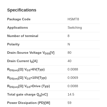
Specifications
Package Code
HSMT8
Applications
Switching
Number of terminal
8
Polarity
N
Drain-Source Voltage V
[V]
80
DSS
Drain Current I
[A]
40
D
R
[Ω] V
=6V(Typ)
0.0088
DS(on)
GS
R
[Ω] V
=10V(Typ)
0.0069
DS(on)
GS
R
[Ω] V
=Drive (Typ)
0.0088
DS(on)
GS
Total gate charge Q
[nC]
14.5
g
Power Dissipation (PD)[W]
59