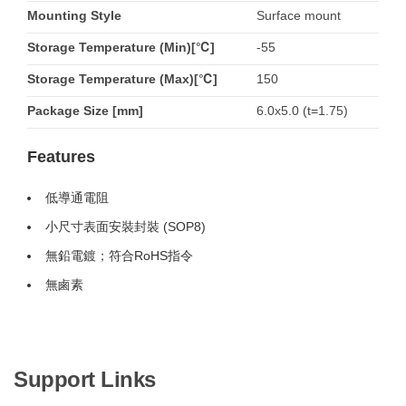
Mounting Style
Surface mount
Storage Temperature (Min)[℃]
-55
Storage Temperature (Max)[℃]
150
Package Size [mm]
6.0x5.0 (t=1.75)
Features
低導通電阻
小尺寸表面安裝封裝 (SOP8)
無鉛電鍍；符合RoHS指令
無鹵素
Support Links