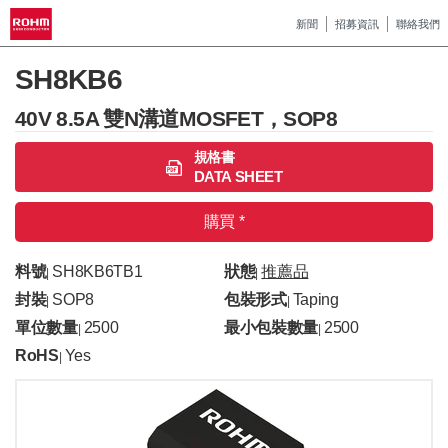
新聞
招募資訊
聯絡我們
SH8KB6
40V 8.5A 雙N溝道MOSFET，SOP8
規格書
DATA SHEET
購買 *
料號
SH8KB6TB1
狀態
推薦品
|
|
封裝
SOP8
包裝形式
Taping
|
|
單位數量
2500
最小包裝數量
2500
|
|
RoHS
Yes
|