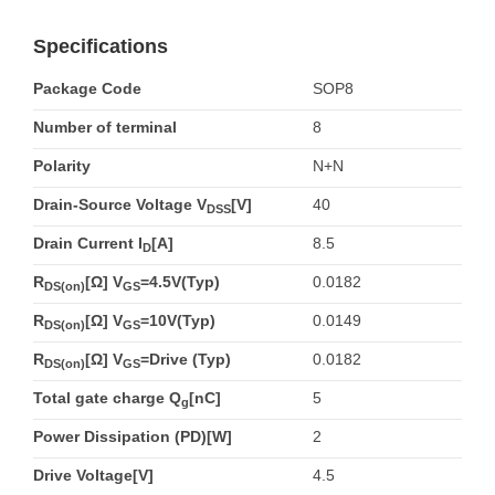
Specifications
Package Code
SOP8
Number of terminal
8
Polarity
N+N
Drain-Source Voltage V
[V]
40
DSS
Drain Current I
[A]
8.5
D
R
[Ω] V
=4.5V(Typ)
0.0182
DS(on)
GS
R
[Ω] V
=10V(Typ)
0.0149
DS(on)
GS
R
[Ω] V
=Drive (Typ)
0.0182
DS(on)
GS
Total gate charge Q
[nC]
5
g
Power Dissipation (PD)[W]
2
Drive Voltage[V]
4.5