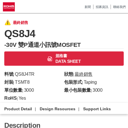
新聞
招募資訊
聯絡我們
最終銷售
QS8J4
-30V 雙P通道小訊號MOSFET
規格書
DATA SHEET
料號
QS8J4TR
狀態
最終銷售
|
|
封裝
TSMT8
包裝形式
Taping
|
|
單位數量
3000
最小包裝數量
3000
|
|
RoHS
Yes
|
Product Detail
Design Resources
Support Links
Description