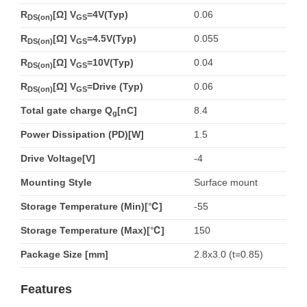
R
[Ω] V
=4V(Typ)
0.06
DS(on)
GS
R
[Ω] V
=4.5V(Typ)
0.055
DS(on)
GS
R
[Ω] V
=10V(Typ)
0.04
DS(on)
GS
R
[Ω] V
=Drive (Typ)
0.06
DS(on)
GS
Total gate charge Q
[nC]
8.4
g
Power Dissipation (PD)[W]
1.5
Drive Voltage[V]
-4
Mounting Style
Surface mount
Storage Temperature (Min)[℃]
-55
Storage Temperature (Max)[℃]
150
Package Size [mm]
2.8x3.0 (t=0.85)
Features