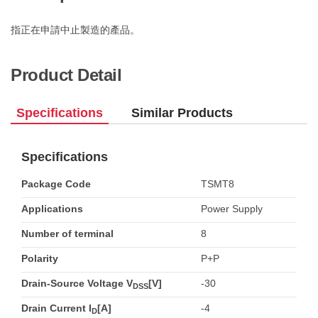
指正在申請中止製造的產品。
Product Detail
Specifications
Similar Products
Specifications
Package Code
TSMT8
Applications
Power Supply
Number of terminal
8
Polarity
P+P
Drain-Source Voltage V
[V]
-30
DSS
Drain Current I
[A]
-4
D