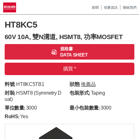
新聞
招募資訊
聯絡我們
HT8KC5
60V 10A, 雙N溝道, HSMT8, 功率MOSFET
規格書
DATA SHEET
購買 *
料號
HT8KC5TB1
狀態
推薦品
|
|
封裝
HSMT8 (Symmetry D
包裝形式
Taping
|
|
Ual)
單位數量
3000
最小包裝數量
3000
|
|
RoHS
Yes
|