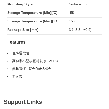
Mounting Style
Surface mount
Storage Temperature (Min)[℃]
-55
Storage Temperature (Max)[℃]
150
Package Size [mm]
3.3x3.3 (t=0.9)
Features
低導通電阻
高功率小型模壓封裝 (HSMT8)
無鉛電鍍 ; 符合RoHS指令
無鹵素
Support Links