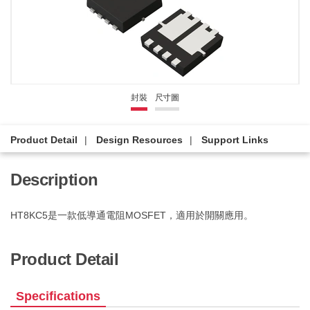
封裝
尺寸圖
Product Detail
Design Resources
Support Links
Description
HT8KC5是一款低導通電阻MOSFET，適用於開關應用。
Product Detail
Specifications