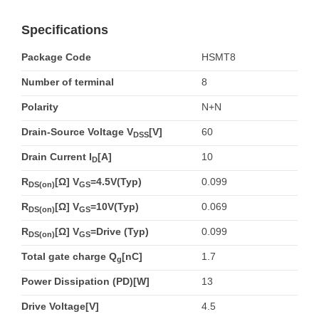
Specifications
Package Code
HSMT8
Number of terminal
8
Polarity
N+N
Drain-Source Voltage V
[V]
60
DSS
Drain Current I
[A]
10
D
R
[Ω] V
=4.5V(Typ)
0.099
DS(on)
GS
R
[Ω] V
=10V(Typ)
0.069
DS(on)
GS
R
[Ω] V
=Drive (Typ)
0.099
DS(on)
GS
Total gate charge Q
[nC]
1.7
g
Power Dissipation (PD)[W]
13
Drive Voltage[V]
4.5