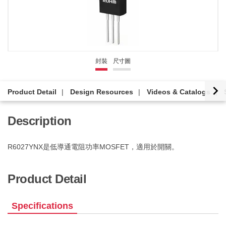
封裝
尺寸圖
Product Detail
Design Resources
Videos & Catalogs
Description
R6027YNX是低導通電阻功率MOSFET，適用於開關。
Product Detail
Specifications