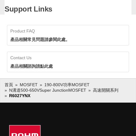
the R60xxYNx series of 4th
Support Links
generation super junction
MOSFETs.
ROHM has commercialized the
R60xxYNx series of 4th
generation super junction
Product FAQ
MOSFETs.
產品相關常見問題請參閱此處。
Super Junction
MOSFET
Contact Us
產品相關諮詢請點此處
首頁
MOSFET
190-800V功率MOSFET
N溝道500-650VSuper JunctionMOSFET
高速開關系列
R6027YNX