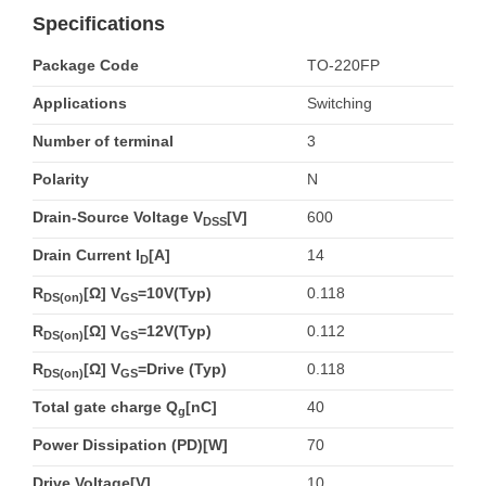
Specifications
Package Code
TO-220FP
Applications
Switching
Number of terminal
3
Polarity
N
Drain-Source Voltage V
[V]
600
DSS
Drain Current I
[A]
14
D
R
[Ω] V
=10V(Typ)
0.118
DS(on)
GS
R
[Ω] V
=12V(Typ)
0.112
DS(on)
GS
R
[Ω] V
=Drive (Typ)
0.118
DS(on)
GS
Total gate charge Q
[nC]
40
g
Power Dissipation (PD)[W]
70
Drive Voltage[V]
10