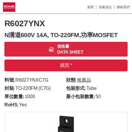
新聞
招募資訊
聯絡我們
R6027YNX
N溝道600V 14A, TO-220FM,功率MOSFET
規格書
DATA SHEET
購買 *
料號
R6027YNXC7G
狀態
推薦品
|
|
封裝
TO-220FM (C7G)
包裝形式
Tube
|
|
單位數量
1000
最小包裝數量
50
|
|
RoHS
Yes
|