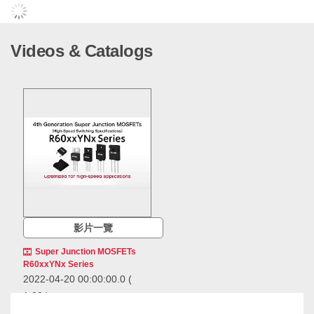
Videos & Catalogs
影片一覽
Super Junction MOSFETs
R60xxYNx Series
2022-04-20 00:00:00.0
(
1:20 )
ROHM has commercialized