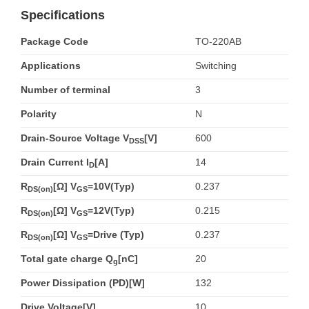
Specifications
Package Code
TO-220AB
Applications
Switching
Number of terminal
3
Polarity
N
Drain-Source Voltage V
[V]
600
DSS
Drain Current I
[A]
14
D
R
[Ω] V
=10V(Typ)
0.237
DS(on)
GS
R
[Ω] V
=12V(Typ)
0.215
DS(on)
GS
R
[Ω] V
=Drive (Typ)
0.237
DS(on)
GS
Total gate charge Q
[nC]
20
g
Power Dissipation (PD)[W]
132
Drive Voltage[V]
10