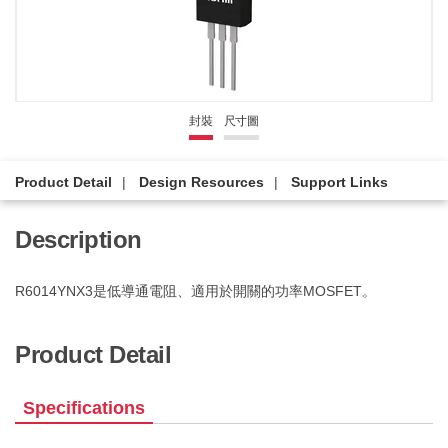
封裝
尺寸圖
Product Detail
Design Resources
Support Links
Description
R6014YNX3是低導通電阻、適用於開關的功率MOSFET。
Product Detail
Specifications