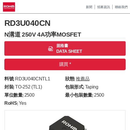
新聞
招募資訊
聯絡我們
RD3U040CN
N溝道 250V 4A功率MOSFET
規格書
DATA SHEET
購買 *
料號
RD3U040CNTL1
狀態
推薦品
|
|
封裝
TO-252 (TL1)
包裝形式
Taping
|
|
單位數量
2500
最小包裝數量
2500
|
|
RoHS
Yes
|