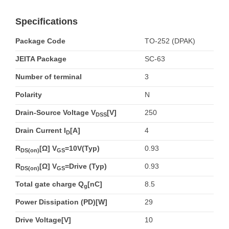
Specifications
Package Code
TO-252 (DPAK)
JEITA Package
SC-63
Number of terminal
3
Polarity
N
Drain-Source Voltage V
[V]
250
DSS
Drain Current I
[A]
4
D
R
[Ω] V
=10V(Typ)
0.93
DS(on)
GS
R
[Ω] V
=Drive (Typ)
0.93
DS(on)
GS
Total gate charge Q
[nC]
8.5
g
Power Dissipation (PD)[W]
29
Drive Voltage[V]
10