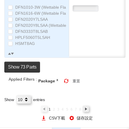
DFN1010-3W (Wettable Flank)
DFN1616-6W (Wettable Flank)
DFN2020Y7LSAA
DFN2020Y8LSAA (Wettable Flank)
DFN3333T8LSAB
HPLF5060T5LSAH
HSMT8AG
MPT3
SMT3
SOP8
Show 73 Parts
SST3
TO-252 (TL)
Applied Filters :
TSMT3
x
Package
重置
TSMT6
TSMT8
UMT3
Show
entries
UMT6
1
2
3
4
5
6
7
8
CSV下載
儲存設定