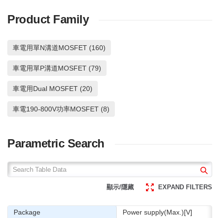
Product Family
車電用單N溝道MOSFET (160)
車電用單P溝道MOSFET (79)
車電用Dual MOSFET (20)
車電190-800V功率MOSFET (8)
Parametric Search
顯示/隱藏
EXPAND FILTERS
Package
Power supply(Max.)[V]