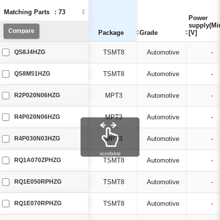
Matching Parts
Matching Parts
:
:
73
73
Power
Power
supply(Mi
supply(Mi
Compare
Compare
Package
Package
Grade
Grade
[V]
[V]
QS8J4HZG
TSMT8
Automotive
-
QS8M51HZG
TSMT8
Automotive
-
R2P020N06HZG
MPT3
Automotive
-
R4P020N06HZG
MPT3
Automotive
-
R4P030N03HZG
MPT3
Automotive
-
scrollable
RQ1A070ZPHZG
TSMT8
Automotive
-
RQ1E050RPHZG
TSMT8
Automotive
-
RQ1E070RPHZG
TSMT8
Automotive
-