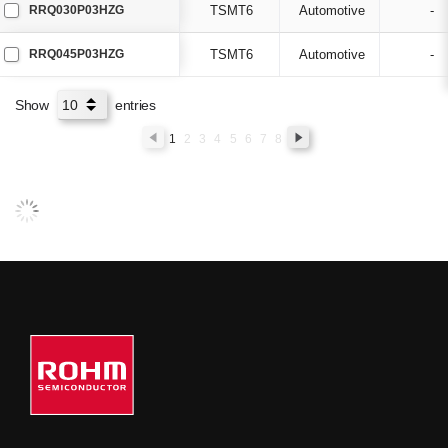
RRQ030P03HZG
TSMT6
Automotive
-
RRQ045P03HZG
TSMT6
Automotive
-
Show
entries
1
2
3
4
5
6
7
8