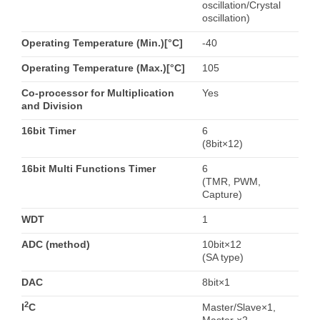
oscillation/Crystal
oscillation)
Operating Temperature (Min.)[°C]
-40
Operating Temperature (Max.)[°C]
105
Co-processor for Multiplication
Yes
and Division
16bit Timer
6
(8bit×12)
16bit Multi Functions Timer
6
(TMR, PWM,
Capture)
WDT
1
ADC (method)
10bit×12
(SA type)
DAC
8bit×1
2
I
C
Master/Slave×1,