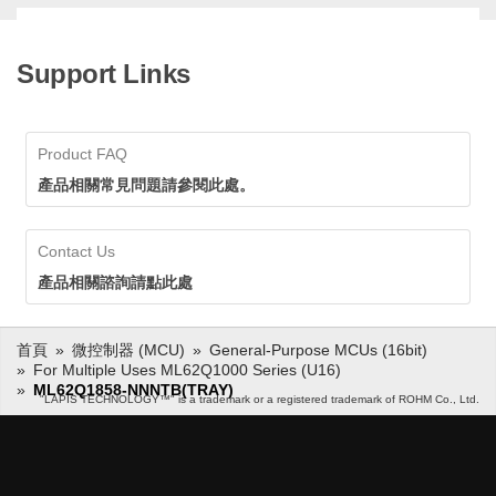
Support Links
Product FAQ
產品相關常見問題請參閱此處。
Contact Us
產品相關諮詢請點此處
首頁
微控制器 (MCU)
General-Purpose MCUs (16bit)
For Multiple Uses ML62Q1000 Series (U16)
ML62Q1858-NNNTB(TRAY)
"LAPIS TECHNOLOGY™" is a trademark or a registered trademark of ROHM Co., Ltd.