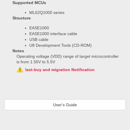
Supported MCUs
ML62Q1000 series
Structure
EASE1000
EASE1000 interface cable
USB cable
U8 Development Tools (CD-ROM)
Notes
Operating voltage (VDD) range of target microcontroller
is from 1.55V to 5.5V
last-buy and migration Notification
User's Guide