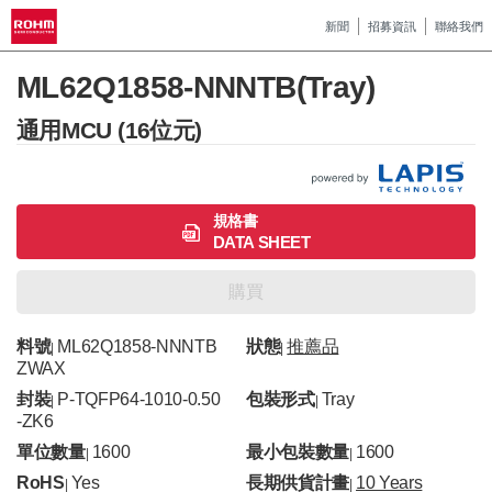
新聞
招募資訊
聯絡我們
ML62Q1858-NNNTB(Tray)
通用MCU (16位元)
規格書
DATA SHEET
購買
料號
ML62Q1858-NNNTB
狀態
推薦品
|
|
ZWAX
封裝
P-TQFP64-1010-0.50
包裝形式
Tray
|
|
-ZK6
單位數量
1600
最小包裝數量
1600
|
|
RoHS
Yes
長期供貨計畫
10 Years
|
|