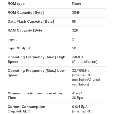
ROM type
Flash
ROM Capacity [Byte]
384K
Data Flash Capacity [Byte]
8K
RAM Capacity [Byte]
32K
Input
2
Input/Output
58
Operating Frequency (Max.) High
24MHz
Speed
(PLL oscillation)
Operating Frequency (Max.) Low
32.768kHz
Speed
(Internal RC
oscillation/Crystal
oscillation)
Minimum Instruction Execution
41ns /
Time
30.5μs
Current Consumption
6.0/4.5μA
(Typ.@HALT)
(Internal RC