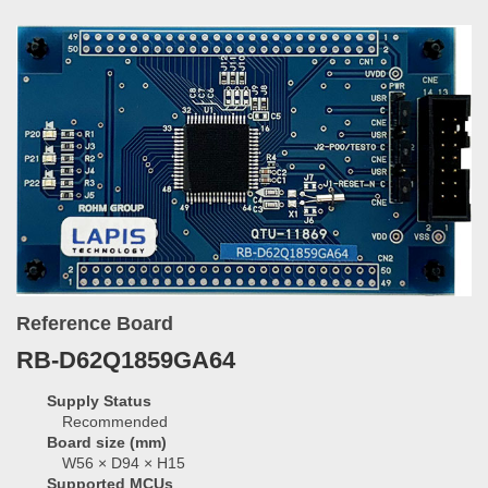
Reference Board
RB-D62Q1859GA64
Supply Status
Recommended
Board size (mm)
W56 × D94 × H15
Supported MCUs