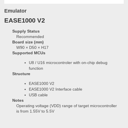
Emulator
EASE1000 V2
Supply Status
Recommended
Board size (mm)
W90 × D50 × H17
Supported MCUs
U8 / U16 microcontroler with on-chip debug
function
Structure
EASE1000 V2
EASE1000 V2 Interface cable
USB cable
Notes
Operating voltage (VDD) range of target microcontroller
is from 1.55V to 5.5V