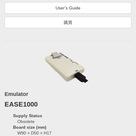
User's Guide
購買
Emulator
EASE1000
Supply Status
Obsolete
Board size (mm)
W90 × D50 × H17