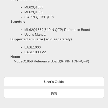
ML62Q1858
ML62Q1859
(64PIN QFP⁄TQFP)
Structure
ML62Q1859(64PIN QFP) Reference Board
User's Manual
Supported emulator (sold separately)
EASE1000
EASE1000 V2
Notes
ML62Q1859 Reference Board(64PIN TQFP⁄QFP)
User's Guide
購買