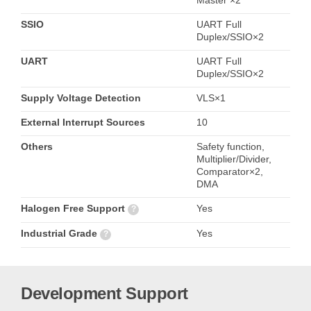
Master ×2
SSIO
UART Full
Duplex/SSIO×2
UART
UART Full
Duplex/SSIO×2
Supply Voltage Detection
VLS×1
External Interrupt Sources
10
Others
Safety function,
Multiplier/Divider,
Comparator×2,
DMA
Halogen Free Support
Yes
?
Industrial Grade
Yes
?
Development Support