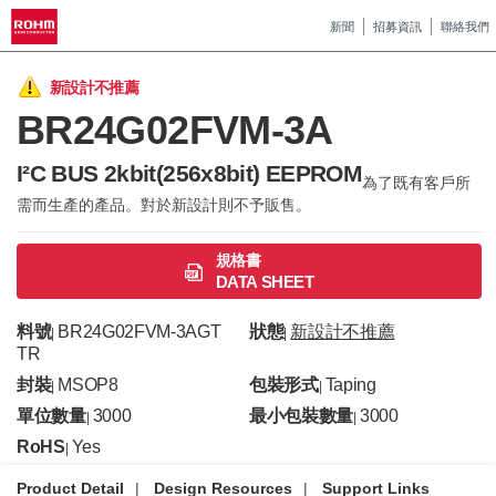
新聞
招募資訊
聯絡我們
新設計不推薦
BR24G02FVM-3A
I²C BUS 2kbit(256x8bit) EEPROM
為了既有客戶所
需而生產的產品。對於新設計則不予販售。
規格書
DATA SHEET
料號
BR24G02FVM-3AGT
狀態
新設計不推薦
|
|
TR
封裝
MSOP8
包裝形式
Taping
|
|
單位數量
3000
最小包裝數量
3000
|
|
RoHS
Yes
|
Product Detail
Design Resources
Support Links