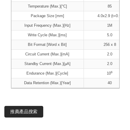
Temperature (Max.)[°C]
85
Package Size [mm]
4.0x2.9 (t=0.9)
Input Frequency (Max.)[Hz]
1M
Write Cycle (Max.)[ms]
5.0
Bit Format [Word x Bit]
256 x 8
Circuit Current (Max.)[mA]
2.0
Standby Current (Max.)[µA]
2.0
6
Endurance (Max.)[Cycle]
10
Data Retention (Max.)[Year]
40
推薦產品搜索