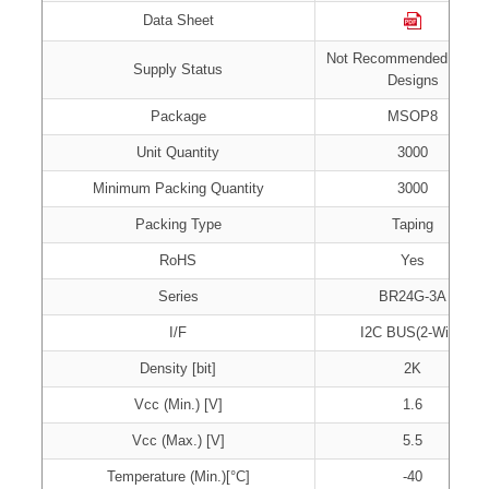
Data Sheet
Not Recommended for N
Supply Status
Designs
Package
MSOP8
Unit Quantity
3000
Minimum Packing Quantity
3000
Packing Type
Taping
RoHS
Yes
Series
BR24G-3A
I/F
I2C BUS(2-Wire)
Density [bit]
2K
Vcc (Min.) [V]
1.6
Vcc (Max.) [V]
5.5
Temperature (Min.)[°C]
-40