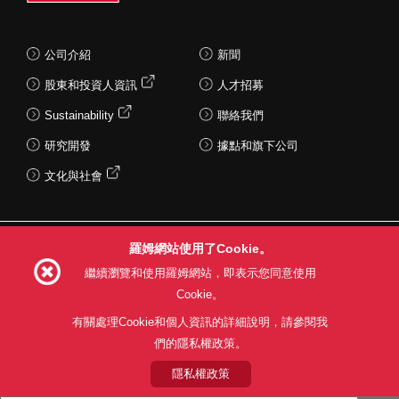
公司介紹
新聞
股東和投資人資訊
人才招募
Sustainability
聯絡我們
研究開發
據點和旗下公司
文化與社會
Follow Us
羅姆網站使用了Cookie。
繼續瀏覽和使用羅姆網站，即表示您同意使用
Cookie。
有關處理Cookie和個人資訊的詳細說明，請參閱我
網站使用條款
利用目的
隱私權政策
網站地圖
們的隱私權政策。
關於本公司產品銷售之標準條款(PDF)
隱私權政策
© 1997 - 2026 ROHM CO., LTD. ALL RIGHTS RESERVED.