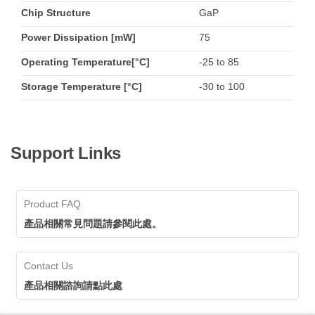
Chip Structure
GaP
Power Dissipation [mW]
75
Operating Temperature[°C]
-25 to 85
Storage Temperature [°C]
-30 to 100
Support Links
Product FAQ
產品相關常見問題請參閱此處。
Contact Us
產品相關諮詢請點此處