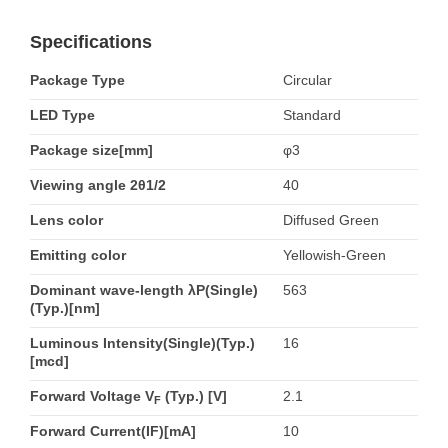
Specifications
Package Type
Circular
LED Type
Standard
Package size[mm]
φ3
Viewing angle 2θ1/2
40
Lens color
Diffused Green
Emitting color
Yellowish-Green
Dominant wave-length λP(Single)
563
(Typ.)[nm]
Luminous Intensity(Single)(Typ.)
16
[mcd]
Forward Voltage V
(Typ.) [V]
2.1
F
Forward Current(IF)[mA]
10